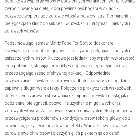
dodatkowo wspierać włosy w codziennych warunkach. Warto również
zwrócić uwagę na dietę, która powinna być bogata w składniki
odżywcze wspierające zdrowie włosów od wewnątrz. Permanentna
pielęgnacja to klucz do sukcesu w uzyskaniu i utrzymaniu pięknych i
zdrowych włosów.
Podsumowując, zestaw Matrix Food For Soft to doskonałe
rozwiązanie dla osób pragnących intensywnej pielęgnacji suchych i
zniszczonych włosów. Kluczowe jest jednak, aby w pełni wykorzystać
jego potencjał, stosując produkty w odpowiedniej kolejności oraz
przestrzegając zasad efektywnej aplikacji. Odpowiednie
oczyszczanie i nawilżenie, jak również dbałość o włosy na co dzień,
zapewnią długotrwałe efekty. Połączenie praktycznych wskazówek,
dotyczących zarówno stosowania szamponu, odżywki i maski, jak i
codziennej pielęgnacji, pozwoli na uzyskanie migotliwych oraz
zdrowych włosów. Zastosowanie się do opisanych metod pomoże w
przezwyciężeniu problemów z kondycją włosów i skórą głowy, co z
pewnością przyniesie oczekiwane efekty. Warto zainwestować w
zdrowie swoich włosów i cieszyć się ich pięknem na co dzień.