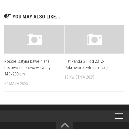
YOU MAY ALSO LIKE...
Pościel satyna bawełniana
Fiat Panda 3 III od 2012-
beżowo-fioletowa w kwiaty
Pokrowce szyte na miarę
140×200 cm
19 KWIETNIA 2025
24 MAJA 2025