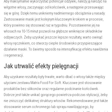
Aby maksymalnie wykorzystać potencjał odżywki, należy ją nałożyć na
wilgotne włosy, zaczynając od końcówek, a następnie przesuwając
się w górę. Dzięki temu unikniemy nadmiernego obciążenia u nasady.
Zastosowanie maski jest kolejnym kluczowym krokiem w procesie,
który powinno się stosować raz w tygodniu. Pozostawienie jej na
włosach na 10-15 minut pozwoli na głębsze wniknięcie składników
odżywczych. Żeby uzyskać jeszcze lepsze rezultaty, warto owinąć
włosy ręcznikiem, co stworzy ciepłe środowisko przyspieszające
działanie maski. To świetny sposób na intensyfikację efektu nawilżenia
i regeneracji.
Jak utrwalić efekty pielęgnacji
Aby uzyskane rezultaty były trwałe, warto dbać o włosy także między
użyciami zestawu Matrix Food For Soft. Kluczowe jest stosowanie
produktów bez silikonów oraz regularne podcinanie końcówek.
Dobrze jest także unikać gorącego powietrza podczas stylizacji, żeby
nie zniszczyć delikatnej struktury włosów. Rekomendowane jest także
stosowanie serum ochronnego lub sprayu nawilżającego, by