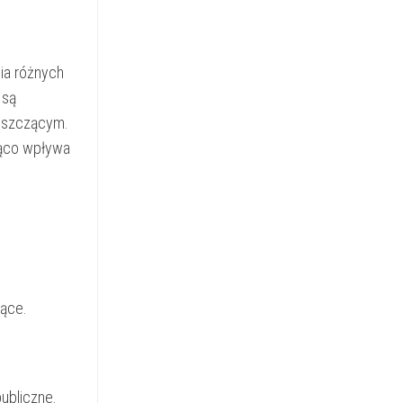
ia różnych
 są
zyszczącym.
ząco wpływa
zące.
ubliczne.