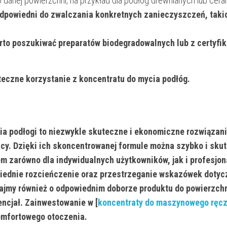
o danej powierzchni, na przykład dla podłóg drewnianych lub cer
odpowiedni do zwalczania konkretnych zanieczyszczeń, takic
rto poszukiwać preparatów biodegradowalnych lub z certyfi
teczne korzystanie z koncentratu do mycia podłóg.
a podłogi to niezwykle skuteczne i ekonomiczne rozwiązani
cy. Dzięki ich skoncentrowanej formule można szybko i sku
m zarówno dla indywidualnych użytkowników, jak i profesjo
wiednie rozcieńczenie oraz przestrzeganie wskazówek doty
ajmy również o odpowiednim doborze produktu do powierzchn
encjał. Zainwestowanie w [
koncentraty do maszynowego ręc
komfortowego otoczenia.