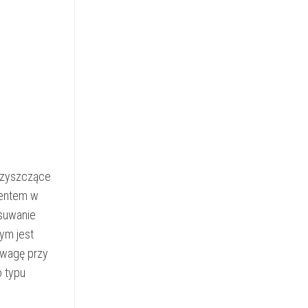
czyszczące
mentem w
suwanie
ym jest
uwagę przy
 typu