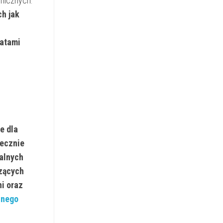
amicznych.
h jak
katami
e dla
tecznie
nalnych
czących
i oraz
znego