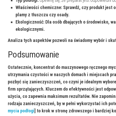
Typ podłogi:
Upewnij się, że preparat jest odpowiedni d
Właściwości chemiczne:
Sprawdź, czy produkt jest 
plamy z tłuszczu czy osady.
Ekologiczność:
Dla osób dbających o środowisko, wa
ekologicznymi.
Analiza tych aspektów pozwoli na świadomy wybór i sku
Podsumowanie
Ostatecznie, koncentrat do maszynowego ręcznego myci
utrzymania czystości w naszych domach i miejscach pra
pozbyć się zanieczyszczeń, co czyni je idealnym wybore
firm sprzątających. Kluczem do efektywności jest odpo
użycia, co zapewnia maksimum rezultatów. Nie zapomin
rodzaju zanieczyszczeń, by w pełni wykorzystać ich pot
mycia podłogi
] to krok w stronę zdrowszego i bardziej 