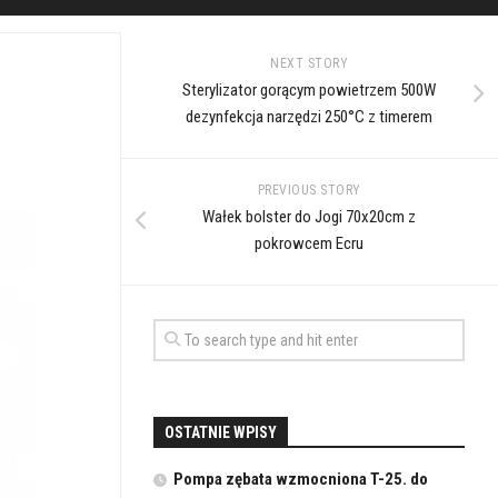
NEXT STORY
Sterylizator gorącym powietrzem 500W
dezynfekcja narzędzi 250°C z timerem
PREVIOUS STORY
Wałek bolster do Jogi 70x20cm z
pokrowcem Ecru
OSTATNIE WPISY
Pompa zębata wzmocniona T-25. do