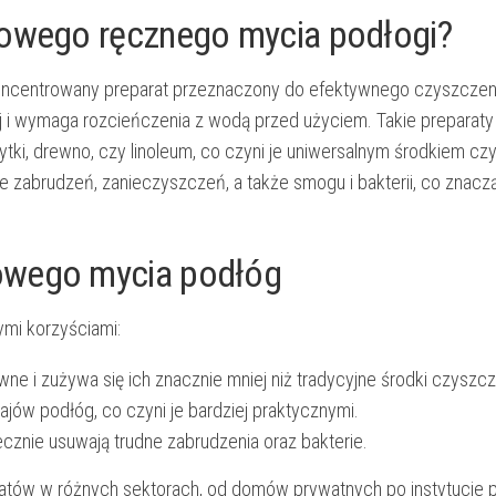
nowego ręcznego mycia podłogi?
oncentrowany preparat przeznaczony do efektywnego czyszczen
 i wymaga rozcieńczenia z wodą przed użyciem. Takie preparaty
ytki, drewno, czy linoleum, co czyni je uniwersalnym środkiem c
 zabrudzeń, zanieczyszczeń, a także smogu i bakterii, co znac
owego mycia podłóg
ymi korzyściami:
wne i zużywa się ich znacznie mniej niż tradycyjne środki czyszc
ów podłóg, co czyni je bardziej praktycznymi.
znie usuwają trudne zabrudzenia oraz bakterie.
tratów w różnych sektorach, od domów prywatnych po instytucje p