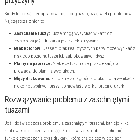
przyczyny
Kiedy tusze są niedopracowane, mogą nastręczać wielu problemów.
Najczęstsze z nich to:
Zasychanie tuszy:
Tusze mogą wysychać w kartridżu,
zwłaszcza jeśli drukarka jest rzadko używana.
Brak kolorów:
Czasem brak realistycznych barw może wynikać z
niskiego poziomu tuszu lub zablokowanych dysz.
Plamy na papierze:
Niekiedy tusz może przeciekać, co
prowadzi do plam na wydrukach.
Błędy drukowania:
Problemy z ciągłością druku mogą wynikać z
niekompatybilnych tuszy lub niewłaściwej kalibracji drukarki.
Rozwiązywanie problemu z zaschniętymi
tuszami
Jeśli doświadczasz problemu z zaschniętymi tuszami, istnieje kilka
kroków, które możesz podjąć. Po pierwsze, spróbuj uruchomić
funkcję czyszczenia dysz drukarki, którą znajdziesz w opcjach