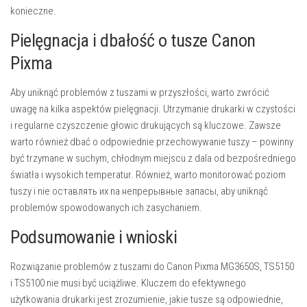
konieczne.
Pielęgnacja i dbałość o tusze Canon
Pixma
Aby uniknąć problemów z tuszami w przyszłości, warto zwrócić
uwagę na kilka aspektów pielęgnacji. Utrzymanie drukarki w czystości
i regularne czyszczenie głowic drukujących są kluczowe. Zawsze
warto również dbać o odpowiednie przechowywanie tuszy – powinny
być trzymane w suchym, chłodnym miejscu z dala od bezpośredniego
światła i wysokich temperatur. Również, warto monitorować poziom
tuszy i nie оставлять их na нeпрерывные запасы, aby uniknąć
problemów spowodowanych ich zasychaniem.
Podsumowanie i wnioski
Rozwiązanie problemów z tuszami do Canon Pixma MG3650S, TS5150
i TS5100 nie musi być uciążliwe. Kluczem do efektywnego
użytkowania drukarki jest zrozumienie, jakie tusze są odpowiednie,