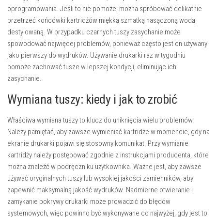
oprogramowania. Jeśli to nie pomoże, można spróbować delikatnie
przetrzeć końcówki kartridżów miękką szmatką nasączoną wodą
destylowaną. W przypadku czarnych tuszy zasychanie może
spowodować najwięcej problemów, ponieważ często jest on używany
jako pierwszy do wydruków. Używanie drukarki raz w tygodniu
pomoże zachować tusze w lepszej kondycji, eliminując ich
zasychanie.
Wymiana tuszy: kiedy i jak to zrobić
Właściwa wymiana tuszy to klucz do uniknięcia wielu problemów.
Należy pamiętać, aby zawsze wymieniać kartridże w momencie, gdy na
ekranie drukarki pojawi się stosowny komunikat. Przy wymianie
kartridży należy postępować zgodnie z instrukcjami producenta, które
można znaleźć w podręczniku użytkownika. Ważne jest, aby zawsze
używać oryginalnych tuszy lub wysokiej jakości zamienników, aby
zapewnić maksymalną jakość wydruków. Nadmierne otwieranie i
zamykanie pokrywy drukarki może prowadzić do błędów
systemowych, więc powinno być wykonywane co najwyżej, gdy jest to