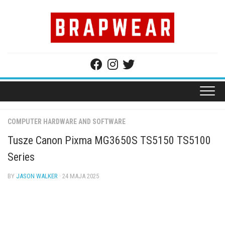
Skip
to
content
COMPUTER HARDWARE AND SOFTWARE
Tusze Canon Pixma MG3650S TS5150 TS5100
Series
BY
JASON WALKER
· 24 MAJA 2025