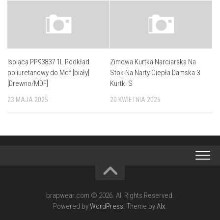
Isolaca PP93837 1L Podkład
Zimowa Kurtka Narciarska Na
poliuretanowy do Mdf [biały]
Stok Na Narty Ciepła Damska 3
[Drewno/MDF]
Kurtki S
23 MAJA 2025
20 KWIETNIA 2025
brapwear.com © 2026. All Rights Reserved.
Powered by
WordPress
. Theme by
Alx
.