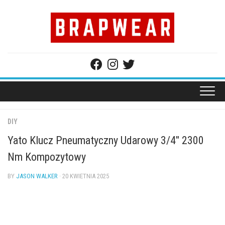
Skip
to
content
DIY
Yato Klucz Pneumatyczny Udarowy 3/4″ 2300
Nm Kompozytowy
BY
JASON WALKER
· 20 KWIETNIA 2025