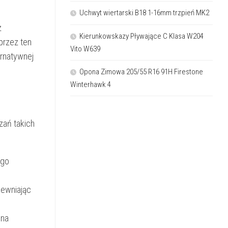
Uchwyt wiertarski B18 1-16mm trzpień MK2
z
Kierunkowskazy Pływające C Klasa W204
przez ten
Vito W639
ernatywnej
Opona Zimowa 205/55 R16 91H Firestone
Winterhawk 4
zań takich
ego
pewniając
 na