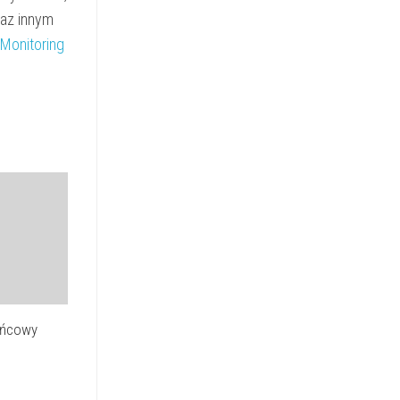
raz innym
Monitoring
ońcowy