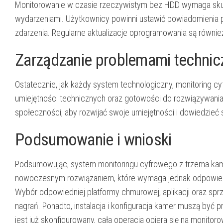
Monitorowanie w czasie rzeczywistym bez HDD wymaga sku
wydarzeniami. Użytkownicy powinni ustawić powiadomienia 
zdarzenia. Regularne aktualizacje oprogramowania są równi
Zarządzanie problemami technic
Ostatecznie, jak każdy system technologiczny, monitoring
umiejętności technicznych oraz gotowości do rozwiązywania
społeczności, aby rozwijać swoje umiejętności i dowiedzieć s
Podsumowanie i wnioski
Podsumowując, system monitoringu cyfrowego z trzema kame
nowoczesnym rozwiązaniem, które wymaga jednak odpowied
Wybór odpowiedniej platformy chmurowej, aplikacji oraz sprz
nagrań. Ponadto, instalacja i konfiguracja kamer muszą być
jest już skonfigurowany, cała operacja opiera się na monito