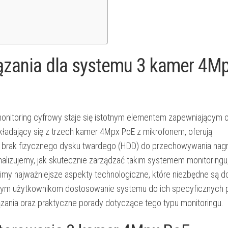
iązania dla systemu 3 kamer 4M
onitoring cyfrowy staje się istotnym elementem zapewniającym 
kładający się z trzech kamer 4Mpx PoE z mikrofonem, oferują
 brak fizycznego dysku twardego (HDD) do przechowywania nag
alizujemy, jak skutecznie zarządzać takim systemem monitoringu
imy najważniejsze aspekty technologiczne, które niezbędne są d
szłym użytkownikom dostosowanie systemu do ich specyficznych 
zania oraz praktyczne porady dotyczące tego typu monitoringu.