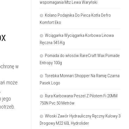
wspomagania Mtz Lewa Waryński
Kolano Podajnika Do Pieca Kotła Defro
Komfort Eko
px
Wciągarka Wyciągarka Korbowa Linowa
Ręczna 545 Kg
Pomada do włosów RareCraft Wax Pomade
Entropy 100g
ochronę w
Torebka Monnari Shopper Na Ramię Czarna
rań może
Pasek Logo
,
Rura Karbowana Peszel Z Pilotem Fi 20MM
o jego
750N Pvc 50 Metrów
potrzeb.
Włoski Zawór Hydrauliczny Ręczny Kulowy 3
Drogowy M22 60L Hydrolider