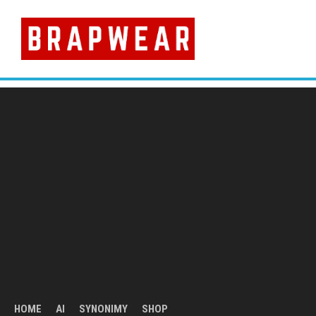
Skip
to
content
HOME
AI
SYNONIMY
SHOP