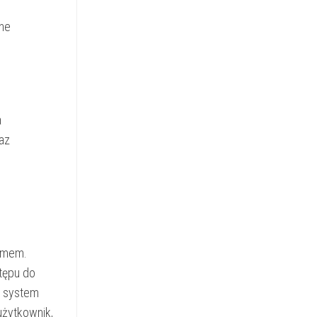
ane
a
az
emem.
stępu do
y system
użytkownik,