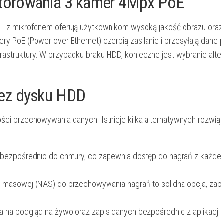
torowania 3 kamer 4Mpx PoE
E z mikrofonem oferują użytkownikom wysoką jakość obrazu ora
 PoE (Power over Ethernet) czerpią zasilanie i przesyłają dane 
rastruktury. W przypadku braku HDD, konieczne jest wybranie alt
bez dysku HDD
ci przechowywania danych. Istnieje kilka alternatywnych rozwią
 bezpośrednio do chmury, co zapewnia dostęp do nagrań z każd
 masowej (NAS) do przechowywania nagrań to solidna opcja, za
a podgląd na żywo oraz zapis danych bezpośrednio z aplikacji