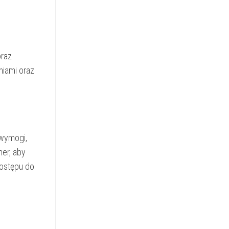
oraz
niami oraz
 wymogi,
er, aby
dostępu do