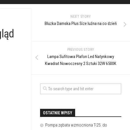
NEXT STORY
Bluzka Damska Plus Size luźna na co dzień
gląd
PREVIOUS STORY
Lampa Sufitowa Plafon Led Natynkowy
Kwadrat Nowoczesny 2 Sztuki 32W 6500K
OSTATNIE WPISY
Pompa zębata wzmocniona T-25. do