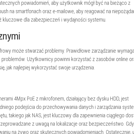
tecznych powiadomień, aby użytkownik mógł być na bieżąco z
push na smartfonach oraz e-mailowe, aby reagować na niepożąd
eż kluczowe dla zabezpieczeń i wydajności systemu.
znymi
 cyfrowy może stwarzać problemy. Prawidłowe zarządzanie wymag
 problemów. Użytkownicy powinni korzystać z zasobów online or
ię, jak najlepiej wykorzystać swoje urządzenia.
rami 4Mpx PoE z mikrofonem, działający bez dysku HDD, jest
niego podejścia do przechowywania danych i zarządzania syst
ętu, takiego jak NAS, jest kluczowy dla zapewnienia ciągłego do
 przeprowadzane z uwagą na lokalizacje oraz bezpieczeństwo. Gd
rowaniu na żywo oraz skutecznych powiadomieniach. Ostatecznie, 