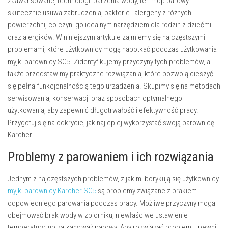
zaawansowanej technologii parzenia wody, ten mop parowy
skutecznie usuwa zabrudzenia, bakterie i alergeny z różnych
powierzchni, co czyni go idealnym narzędziem dla rodzin z dziećmi
oraz alergików. W niniejszym artykule zajmiemy się najczęstszymi
problemami, które użytkownicy mogą napotkać podczas użytkowania
myjki parownicy SC5. Zidentyfikujemy przyczyny tych problemów, a
także przedstawimy praktyczne rozwiązania, które pozwolą cieszyć
się pełną funkcjonalnością tego urządzenia. Skupimy się na metodach
serwisowania, konserwacji oraz sposobach optymalnego
użytkowania, aby zapewnić długotrwałość i efektywność pracy.
Przygotuj się na odkrycie, jak najlepiej wykorzystać swoją parownicę
Karcher!
Problemy z parowaniem i ich rozwiązania
Jednym z najczęstszych problemów, z jakimi borykują się użytkownicy
myjki parownicy Karcher SC5
są problemy związane z brakiem
odpowiedniego parowania podczas pracy. Możliwe przyczyny mogą
obejmować brak wody w zbiorniku, niewłaściwe ustawienie
temperatury lub zatkany wąż parowy. Aby rozwiązać problem, upewnij