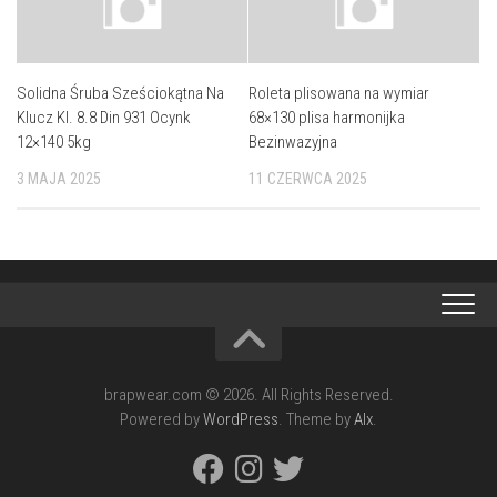
Solidna Śruba Sześciokątna Na
Roleta plisowana na wymiar
Klucz Kl. 8.8 Din 931 Ocynk
68×130 plisa harmonijka
12×140 5kg
Bezinwazyjna
3 MAJA 2025
11 CZERWCA 2025
brapwear.com © 2026. All Rights Reserved.
Powered by
WordPress
. Theme by
Alx
.