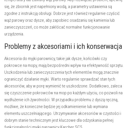
się, że zbiornik jest napełniony wodą, a parametry ustawienia są
zgodne z instrukcją obsługi. Dobrze jest również regularnie czyścić
wąż parowy oraz dysze, aby zapobiec osadzaniu się kamienia lub
zanieczyszczeń, co może zakłócać normalne funkcjonowanie
urządzenia.
Problemy z akcesoriami i ich konserwacja
Akcesoria do myjki parownicy, takie jak dysze, końcówki czy
pokrowce na mopy, mają bezpośredni wpływ na efektywność sprzętu.
Uszkodzenia lub zanieczyszczenia tych elementów mogą znacznie
ograniczyć działanie myjki. Warto regularnie sprawdzać stan tych
akcesoriów, aby w porę wymienić te uszkodzone. Dodatkowo, zaleca
się czyszczenie pokrowców na mop po każdym użyciu, co pozwoli na
wydłużenie ich żywotności. W przypadku problemu z dyszą ręczną,
możliwe, że konieczne będzie jej odkamienienie lub wymiana
elementu uszczelniającego. Utrzymywanie akcesoriów w czystości i
dobrym stanie technicznym jest kluczowe dla odzyskania pełnej
funkcjonalności myjki parownicy Karcher SC5.