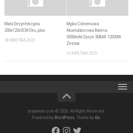
Mata Dezynfekcyjna
Myjka Ciśnieniowa
200x120x3CM Eko_plus
Akumulatorowa Bateria
5000mAh Dysze 30BAR 12000W
28 KWIETNIA 2025
Zestaw
16 KWIETNIA 2025
brapwear.com © 2026. All Rights Reserved.
Powered by
WordPress
. Theme by
Alx
.