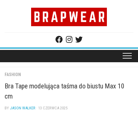
Skip
to
content
FASHION
Bra Tape modelująca taśma do biustu Max 10
cm
BY
JASON WALKER
· 13 CZERWCA 2025