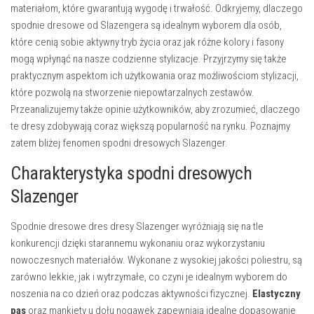
materiałom, które gwarantują wygodę i trwałość. Odkryjemy, dlaczego
spodnie dresowe od Slazengera są idealnym wyborem dla osób,
które cenią sobie aktywny tryb życia oraz jak różne kolory i fasony
mogą wpłynąć na nasze codzienne stylizacje. Przyjrzymy się także
praktycznym aspektom ich użytkowania oraz możliwościom stylizacji,
które pozwolą na stworzenie niepowtarzalnych zestawów.
Przeanalizujemy także opinie użytkowników, aby zrozumieć, dlaczego
te dresy zdobywają coraz większą popularność na rynku. Poznajmy
zatem bliżej fenomen spodni dresowych Slazenger.
Charakterystyka spodni dresowych
Slazenger
Spodnie dresowe dres dresy Slazenger wyróżniają się na tle
konkurencji dzięki starannemu wykonaniu oraz wykorzystaniu
nowoczesnych materiałów. Wykonane z wysokiej jakości poliestru, są
zarówno lekkie, jak i wytrzymałe, co czyni je idealnym wyborem do
noszenia na co dzień oraz podczas aktywności fizycznej.
Elastyczny
pas
oraz mankiety u dołu nogawek zapewniają idealne dopasowanie