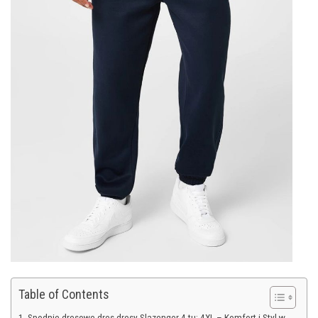
Table of Contents
Spodnie dresowe dres dresy Slazenger 4 tu: 4XL – Komfort i Styl w