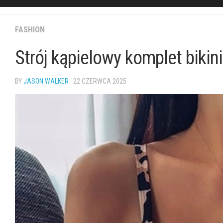
FASHION
Strój kąpielowy komplet bikin
BY
JASON WALKER
· 22 CZERWCA 2025