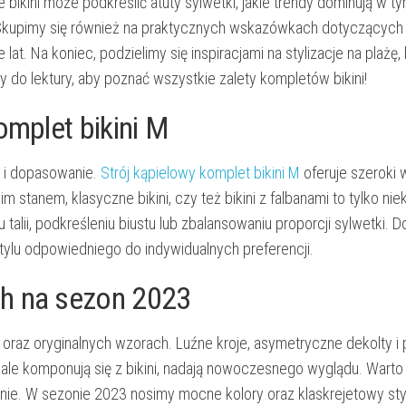
ikini może podkreślić atuty sylwetki, jakie trendy dominują w t
 Skupimy się również na praktycznych wskazówkach dotyczących
e lat. Na koniec, podzielimy się inspiracjami na stylizacje na plażę,
 do lektury, aby poznać wszystkie zalety kompletów bikini!
omplet bikini M
j i dopasowanie.
Strój kąpielowy komplet bikini M
oferuje szeroki 
 stanem, klasyczne bikini, czy też bikini z falbanami to tylko nie
lii, podkreśleniu biustu lub zbalansowaniu proporcji sylwetki. 
tylu odpowiedniego do indywidualnych preferencji.
ch na sezon 2023
 oraz oryginalnych wzorach. Luźne kroje, asymetryczne dekolty i
nale komponują się z bikini, nadają nowoczesnego wyglądu. Warto
nie. W sezonie 2023 nosimy mocne kolory oraz klaskrejetowy sty