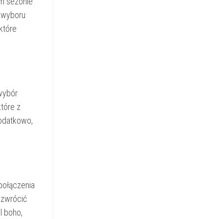
ym sezonie
 wyboru
 które
wybór
które z
Dodatkowo,
 połączenia
 zwrócić
l boho,