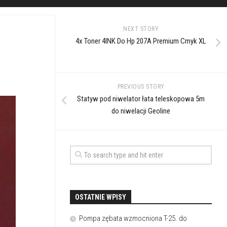
NEXT STORY
4x Toner 4INK Do Hp 207A Premium Cmyk XL
PREVIOUS STORY
Statyw pod niwelator łata teleskopowa 5m
do niwelacji Geoline
OSTATNIE WPISY
Pompa zębata wzmocniona T-25. do