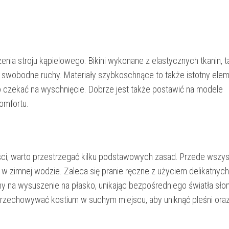
a stroju kąpielowego. Bikini wykonane z elastycznych tkanin, ta
ją swobodne ruchy. Materiały szybkoschnące to także istotny elem
o czekać na wyschnięcie. Dobrze jest także postawić na modele
omfortu.
?
ści, warto przestrzegać kilku podstawowych zasad. Przede wszys
 w zimnej wodzie. Zaleca się pranie ręczne z użyciem delikatnych
ajmy na wysuszenie na płasko, unikając bezpośredniego światła sł
rzechowywać kostium w suchym miejscu, aby uniknąć pleśni ora