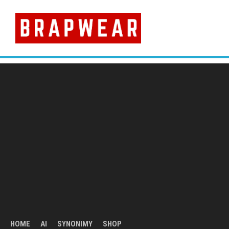
Skip
to
content
HOME
AI
SYNONIMY
SHOP