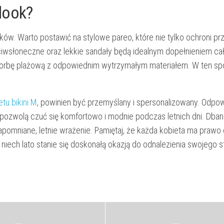
 look?
ów. Warto postawić na stylowe pareo, które nie tylko ochroni pr
eciwsłoneczne oraz lekkie sandały będą idealnym dopełnieniem cał
 torbę plażową z odpowiednim wytrzymałym materiałem. W ten sp
tu bikini M
, powinien być przemyślany i spersonalizowany. Odpowi
e pozwolą czuć się komfortowo i modnie podczas letnich dni. Dbani
apomniane, letnie wrażenie. Pamiętaj, że każda kobieta ma prawo
ech lato stanie się doskonałą okazją do odnalezienia swojego st