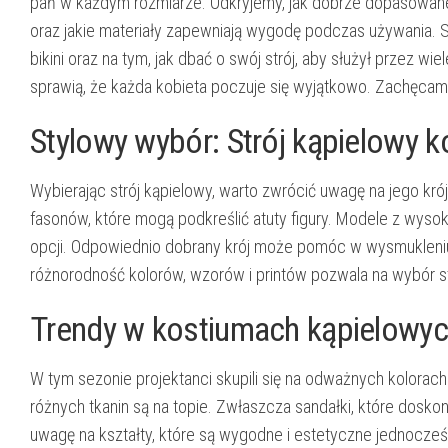
pań w każdym rozmiarze. Odkryjemy, jak dobrze dopasowane b
oraz jakie materiały zapewniają wygodę podczas używania.
bikini oraz na tym, jak dbać o swój strój, aby służył przez wiel
sprawią, że każda kobieta poczuje się wyjątkowo. Zachęcamy
Stylowy wybór: Strój kąpielowy k
Wybierając strój kąpielowy, warto zwrócić uwagę na jego kró
fasonów, które mogą podkreślić atuty figury. Modele z wysokim
opcji. Odpowiednio dobrany krój może pomóc w wysmukleniu ta
różnorodność kolorów, wzorów i printów pozwala na wybór s
Trendy w kostiumach kąpielowy
W tym sezonie projektanci skupili się na odważnych kolorach
różnych tkanin są na topie. Zwłaszcza sandałki, które dosko
uwagę na kształty, które są wygodne i estetyczne jednocześ