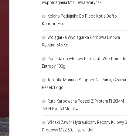
wspomagania Mtz Lewa Waryński
Kolano Podajnika Do Pieca Kotła Defro
Komfort Eko
Wciągarka Wyciągarka Korbowa Linowa
Ręczna 545 Kg
Pomada do włosów RareCraft Wax Pomade
Entropy 100g
Torebka Monnari Shopper Na Ramię Czarna
Pasek Logo
Rura Karbowana Peszel Z Pilotem Fi 20MM
750N Pvc 50 Metrów
Włoski Zawór Hydrauliczny Ręczny Kulowy 3
Drogowy M22 60L Hydrolider