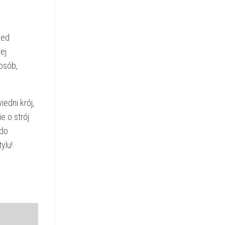
zed
ej
osób,
edni krój,
e o strój
 do
ylu!