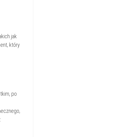
kich jak
ent, który
tkim, po
onecznego,
z