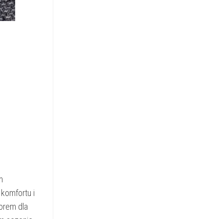
m
komfortu i
orem dla