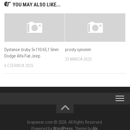
YOU MAY ALSO LIKE...
Dystanse śruby 5×110 65,1 5mm
prosty synonim
Dodge Alfa Fiat Jeep
23 MARCA 2025
6 CZERWCA 2025
brapwear.com © 2026. All Rights Reserved.
Powered by
WordPress
. Theme by
Alx
.