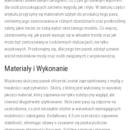
wykonania i uniwersalnym designem, co czyni go idealnym wyborem
dla osób poszukujących zarówno wygody, jak i stylu. W dalszej części
artykułu przyjrzymy się materiałom użytym do produkcji tego pasa,
omówimy jego zastosowania w różnych dziedzinach oraz podkreślimy
zalety, jakie niesie ze sobą wybór skórzanego modelu. Co więcej,
zastanowimy się, jak pasek wpisuje się w aktualne trendy oraz jak
może być zastosowany w codziennych stylizacjach, nie tylko
wojskowych. Przekonajmy się, dlaczego ten pasek zdobył uznanie
wśród miłośników mody oraz osób związanych z wojskowością.
Materiały i Wykonanie
Wojskowy skórzany pasek oficerski został zaprojektowany z myślą o
trwałości i wytrzymałości. Skóra, z której jest wykonany, to wysokiej
jakości materiał, który zapewnia nie tylko estetyczny wygląd, ale
również długotrwałe użytkowanie. Skórzane pasy są odporne na
uszkodzenia, co jest niezwykle istotne w warunkach wymagających
mobilności i zabiegania. Dodatkowo, 4,5 cm szerokości zapewnia
stabilność, eliminując obawy o zsuwanie się paska podczas
intensywnej aktywności fizycznej. Solidne zapięcie i staranne