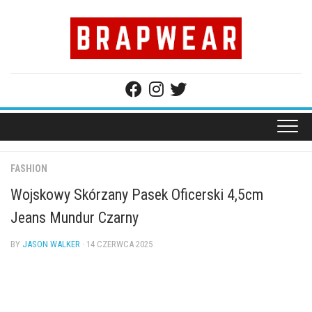
Skip
to
content
FASHION
Wojskowy Skórzany Pasek Oficerski 4,5cm
Jeans Mundur Czarny
BY
JASON WALKER
· 14 CZERWCA 2025