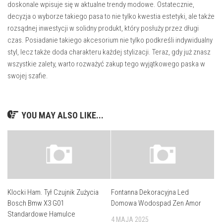
doskonale wpisuje się w aktualne trendy modowe. Ostatecznie,
decyzja o wyborze takiego pasa to nie tylko kwestia estetyki, ale także
rozsądnej inwestycji w solidny produkt, który posłuży przez długi
czas. Posiadanie takiego akcesorium nie tylko podkreśli indywidualny
styl, lecz także doda charakteru każdej stylizacji. Teraz, gdy już znasz
wszystkie zalety, warto rozważyć zakup tego wyjątkowego paska w
swojej szafie.
YOU MAY ALSO LIKE...
Klocki Ham. Tył Czujnik Zużycia
Fontanna Dekoracyjna Led
Bosch Bmw X3 G01
Domowa Wodospad Zen Amor
Standardowe Hamulce
4 MAJA 2025