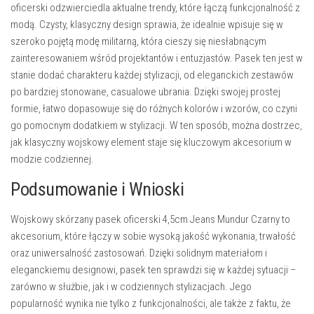
oficerski odzwierciedla aktualne trendy, które łączą funkcjonalność z
modą. Czysty, klasyczny design sprawia, że idealnie wpisuje się w
szeroko pojętą modę militarną, która cieszy się niesłabnącym
zainteresowaniem wśród projektantów i entuzjastów. Pasek ten jest w
stanie dodać charakteru każdej stylizacji, od eleganckich zestawów
po bardziej stonowane, casualowe ubrania. Dzięki swojej prostej
formie, łatwo dopasowuje się do różnych kolorów i wzorów, co czyni
go pomocnym dodatkiem w stylizacji. W ten sposób, można dostrzec,
jak klasyczny wojskowy element staje się kluczowym akcesorium w
modzie codziennej.
Podsumowanie i Wnioski
Wojskowy skórzany pasek oficerski 4,5cm Jeans Mundur Czarny to
akcesorium, które łączy w sobie wysoką jakość wykonania, trwałość
oraz uniwersalność zastosowań. Dzięki solidnym materiałom i
eleganckiemu designowi, pasek ten sprawdzi się w każdej sytuacji –
zarówno w służbie, jak i w codziennych stylizacjach. Jego
popularność wynika nie tylko z funkcjonalności, ale także z faktu, że