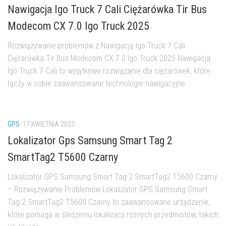
Nawigacja Igo Truck 7 Cali Ciężarówka Tir Bus
Modecom CX 7.0 Igo Truck 2025
Rozwiązywanie problemów z Nawigacją Igo Truck 7 Cali
Ciężarówka Tir Bus Modecom CX 7.0 Igo Truck 2025 Nawigacja
Igo Truck 7 Cali to wyjątkowe rozwiązanie dla ciężarówek, które
łączy w sobie zaawansowane technologie nawigacyjne...
GPS
17 KWIETNIA 2025
Lokalizator Gps Samsung Smart Tag 2
SmartTag2 T5600 Czarny
Lokalizator GPS Samsung Smart Tag 2 SmartTag2 T5600 Czarny
– Rozwiązywanie Problemów Lokalizator GPS Samsung Smart
Tag 2 SmartTag2 T5600 Czarny to zaawansowane urządzenie,
które pomaga w śledzeniu lokalizacji różnych przedmiotów, takich