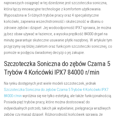
najnowszych osiągnięć w tej dziedzinie jest szczoteczka soniczna,
która łączy innowacyjne technologie z komfortem użytkowania.
Wyposażona w 5 różnych trybów pracy oraz 4 specjalistyczne
końcówki, zapewnia wszechstronność i skuteczność w dbaniu o
zdrowie zębów i dziąseł. Jej wodoodporność IPX7 sprawia, że można
ją bez obaw używać w łazience, a wysoka prędkość 84000 drgań na
minutę gwarantuje skuteczne usuwanie płytki nazębnej. W artykule tym
przyjrzymy się bliżej zaletom oraz funkcjom szczoteczki sonicznej, co
pomoże w podjęciu świadomej decyzji o jej zakupie.
Szczoteczka Soniczna do zębów Czarna 5
Trybów 4 Końcówki IPX7 84000 r/min
Na rynku dostępnych jest wiele modeli szczoteczek, jednak
Szczoteczka Soniczna do zębów Czarna 5 Trybów 4 Końcówki IPX7
84000 r/min
wyróżnia się nie tylko estetyką, ale także funkcjonalnością.
Posiada pięć trybów pracy, które można dostosować do
indywidualnych potrzeb, takich jak wybielanie, pielęgnacja wrażliwych
zębów czy masaż dziąseł. Różnorodność końcówek sprawia, że