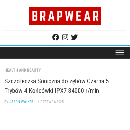
Skip
to
content
HEALTH AND BEAUTY
Szczoteczka Soniczna do zębów Czarna 5
Trybów 4 Końcówki IPX7 84000 r/min
BY
JASON WALKER
· 14 CZERWCA 2025