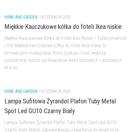
HOME AND GARDEN
14 CZERWCA 2025
Miękkie Kauczukowe kółka do foteli Ikea niskie
Miękkie Kauczukowe Kółka do Fotelí Ikea Niskie – Funkcjonalność
i Styl Miękkie kauczukowe kółka do foteli Ikea niskie to
innowacyjne rozwiązanie, które zyskuje coraz większą
popularność wśród użytkowników mebli biurowych i domowych.
W erze,...
HOME AND GARDEN
14 CZERWCA 2025
Lampa Sufitowa Żyrandol Plafon Tuby Metal
Spot Led GU10 Czarny Biały
Lampa Sufitowa Żyrandol Plafon Tuby Metal Spot Led GU10
Czarny Biały Wybór odpowiedniego oświetlenia do wnętrza to