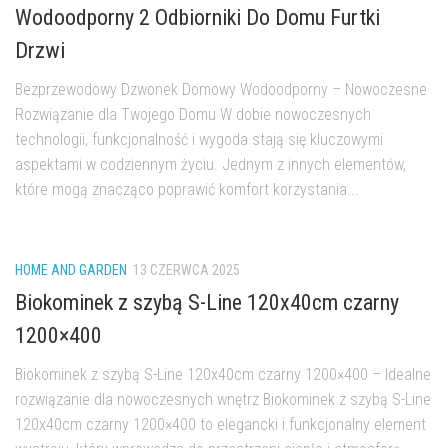
Wodoodporny 2 Odbiorniki Do Domu Furtki
Drzwi
Bezprzewodowy Dzwonek Domowy Wodoodporny – Nowoczesne
Rozwiązanie dla Twojego Domu W dobie nowoczesnych
technologii, funkcjonalność i wygoda stają się kluczowymi
aspektami w codziennym życiu. Jednym z innych elementów,
które mogą znacząco poprawić komfort korzystania...
HOME AND GARDEN
13 CZERWCA 2025
Biokominek z szybą S-Line 120x40cm czarny
1200×400
Biokominek z szybą S-Line 120x40cm czarny 1200×400 – Idealne
rozwiązanie dla nowoczesnych wnętrz Biokominek z szybą S-Line
120x40cm czarny 1200×400 to elegancki i funkcjonalny element