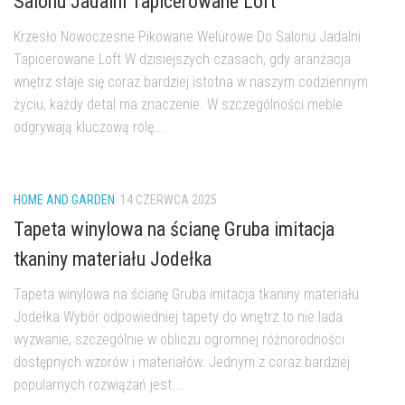
Salonu Jadalni Tapicerowane Loft
Krzesło Nowoczesne Pikowane Welurowe Do Salonu Jadalni
Tapicerowane Loft W dzisiejszych czasach, gdy aranżacja
wnętrz staje się coraz bardziej istotna w naszym codziennym
życiu, każdy detal ma znaczenie. W szczególności meble
odgrywają kluczową rolę...
HOME AND GARDEN
14 CZERWCA 2025
Tapeta winylowa na ścianę Gruba imitacja
tkaniny materiału Jodełka
Tapeta winylowa na ścianę Gruba imitacja tkaniny materiału
Jodełka Wybór odpowiedniej tapety do wnętrz to nie lada
wyzwanie, szczególnie w obliczu ogromnej różnorodności
dostępnych wzorów i materiałów. Jednym z coraz bardziej
popularnych rozwiązań jest...