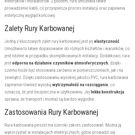
elektryków i instalatorów. Z pilotem, rura umożliwia łatwe
prowadzenie kabli, co przyspiesza proces instalacji oraz zapewnia
estetyczny wygląd końcowy.
Zalety Rury Karbowanej
Jedną z kluczowych zalet rury karbowanej jest jej
elastyczność
.
Umożliwia to łatwe dopasowanie do różnych kształtów i warunków, co
jest istotne w przypadku skomplikowanych instalacji. Dodatkowo, rura
jest
odporna na działanie czynników atmosferycznych
, dzięki
czemu może być stosowana zarówno w pomieszczeniach, jak i na
zewnątrz. Dzięki zastosowaniu wysokiej jakości PVC, rura karbowana
zapewnia również wysoką
wytrzymałość na rozciąganie
, co
oznacza, że jest bezpieczna w użytkowaniu. Jej
lekka konstrukcja
sprawia, że transport i montaż są bardzo wygodne.
Zastosowania Rury Karbowanej
Rura karbowana peszel ma szeroki zakres zastosowań. Można ją
wykorzystać w instalacjach elektrycznych, gdzie prowadzi się