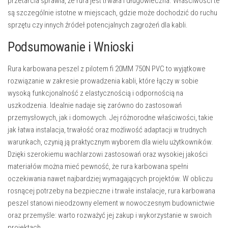
przetarcia sprawia, że rura jest trwała i długowieczna. Właściwości te
są szczególnie istotne w miejscach, gdzie może dochodzić do ruchu
sprzętu czy innych źródeł potencjalnych zagrożeń dla kabli.
Podsumowanie i Wnioski
Rura karbowana peszel z pilotem fi 20MM 750N PVC to wyjątkowe
rozwiązanie w zakresie prowadzenia kabli, które łączy w sobie
wysoką funkcjonalność z elastycznością i odpornością na
uszkodzenia. Idealnie nadaje się zarówno do zastosowań
przemysłowych, jak i domowych. Jej różnorodne właściwości, takie
jak łatwa instalacja, trwałość oraz możliwość adaptacji w trudnych
warunkach, czynią ją praktycznym wyborem dla wielu użytkowników.
Dzięki szerokiemu wachlarzowi zastosowań oraz wysokiej jakości
materiałów można mieć pewność, że rura karbowana spełni
oczekiwania nawet najbardziej wymagających projektów. W obliczu
rosnącej potrzeby na bezpieczne i trwałe instalacje, rura karbowana
peszel stanowi nieodzowny element w nowoczesnym budownictwie
oraz przemyśle: warto rozważyć jej zakup i wykorzystanie w swoich
projektach.