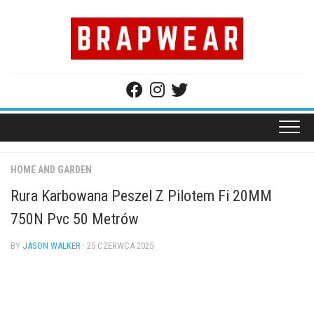
Skip
to
content
HOME AND GARDEN
Rura Karbowana Peszel Z Pilotem Fi 20MM
750N Pvc 50 Metrów
BY
JASON WALKER
· 25 CZERWCA 2025