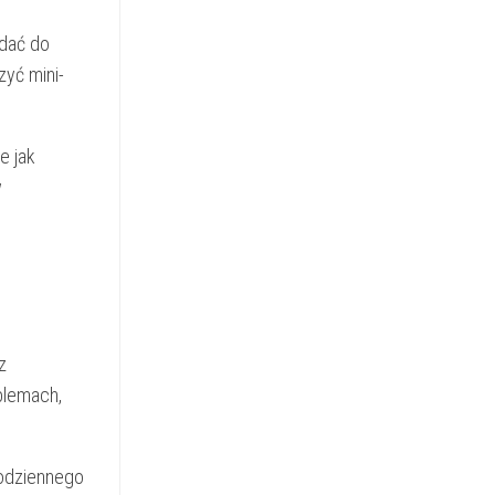
odać do
zyć mini-
e jak
w
z
blemach,
codziennego