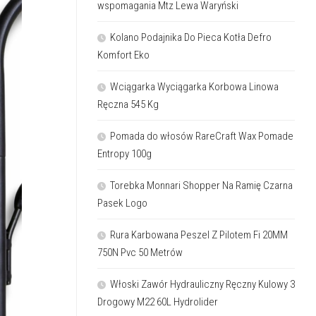
wspomagania Mtz Lewa Waryński
Kolano Podajnika Do Pieca Kotła Defro
Komfort Eko
Wciągarka Wyciągarka Korbowa Linowa
Ręczna 545 Kg
Pomada do włosów RareCraft Wax Pomade
Entropy 100g
Torebka Monnari Shopper Na Ramię Czarna
Pasek Logo
Rura Karbowana Peszel Z Pilotem Fi 20MM
750N Pvc 50 Metrów
Włoski Zawór Hydrauliczny Ręczny Kulowy 3
Drogowy M22 60L Hydrolider