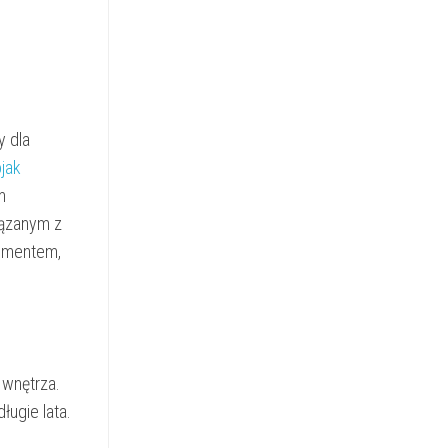
y dla
jak
m
iązanym z
lementem,
 wnętrza.
ługie lata.