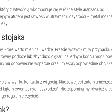
óry z łatwością wkomponuje się w różne style aranżacji, od
olejnym atutem jest łatwość w utrzymaniu czystości – metal możn
ieży.
 stojaka
, które warto mieć na uwadze. Przede wszystkim, w przypadku d
 Nierówny podłoże lub zbyt dużo ciężaru na jednym końcu mogą 
wnić mu odpowiednie wsparcie oraz umieścić odpowiednie obciąż
 się w wyniku kontaktu z wilgocią. Kluczowe jest zatem umieszc
od kątem ewentualnych uszkodzeń. Nie zapominajmy również o es
go regularnie czyścić.
ak?