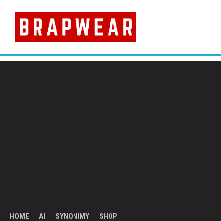
Skip
to
content
HOME
AI
SYNONIMY
SHOP