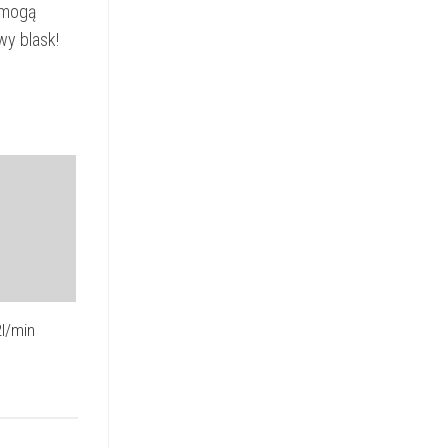
 mogą
wy blask!
l/min