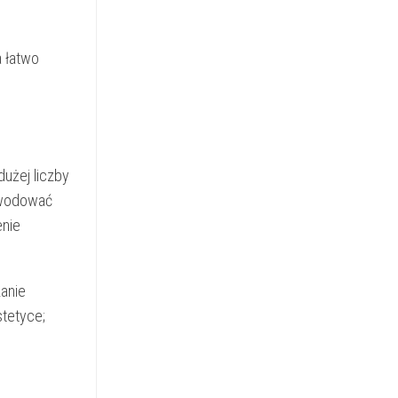
a łatwo
użej liczby
powodować
enie
zanie
tetyce;