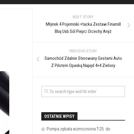
NEXT STORY
Młynek 4 Pojemniki +tacka Zestaw Finamill
Bbq Usb Sól Pieprz Orzechy Anyż
PREVIOUS STORY
Samochód Zdalnie Sterowany Gestami Auto
Z Pilotem Opaską Napęd 4×4 Zielony
OSTATNIE WPISY
Pompa zębata wzmocniona T-25. do