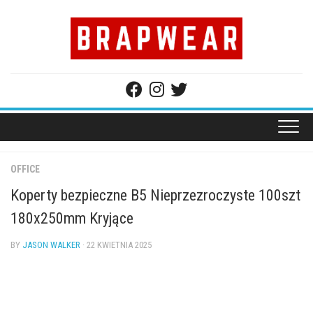
Skip
to
content
OFFICE
Koperty bezpieczne B5 Nieprzezroczyste 100szt
180x250mm Kryjące
BY
JASON WALKER
· 22 KWIETNIA 2025