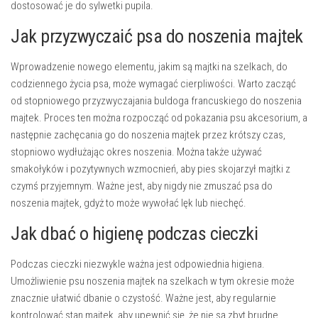
dostosować je do sylwetki pupila.
Jak przyzwyczaić psa do noszenia majtek
Wprowadzenie nowego elementu, jakim są majtki na szelkach, do
codziennego życia psa, może wymagać cierpliwości. Warto zacząć
od stopniowego przyzwyczajania buldoga francuskiego do noszenia
majtek. Proces ten można rozpocząć od pokazania psu akcesorium, a
następnie zachęcania go do noszenia majtek przez krótszy czas,
stopniowo wydłużając okres noszenia. Można także używać
smakołyków i pozytywnych wzmocnień, aby pies skojarzył majtki z
czymś przyjemnym. Ważne jest, aby nigdy nie zmuszać psa do
noszenia majtek, gdyż to może wywołać lęk lub niechęć.
Jak dbać o higienę podczas cieczki
Podczas cieczki niezwykle ważna jest odpowiednia higiena.
Umożliwienie psu noszenia majtek na szelkach w tym okresie może
znacznie ułatwić dbanie o czystość. Ważne jest, aby regularnie
kontrolować stan majtek, aby upewnić się, że nie są zbyt brudne.