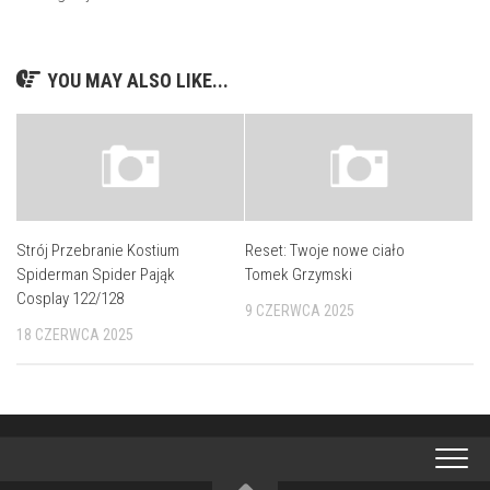
YOU MAY ALSO LIKE...
Strój Przebranie Kostium
Reset: Twoje nowe ciało
Spiderman Spider Pająk
Tomek Grzymski
Cosplay 122/128
9 CZERWCA 2025
18 CZERWCA 2025