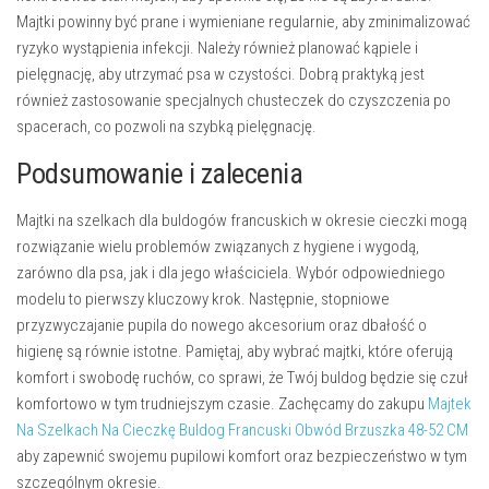
Majtki powinny być prane i wymieniane regularnie, aby zminimalizować
ryzyko wystąpienia infekcji. Należy również planować kąpiele i
pielęgnację, aby utrzymać psa w czystości. Dobrą praktyką jest
również zastosowanie specjalnych chusteczek do czyszczenia po
spacerach, co pozwoli na szybką pielęgnację.
Podsumowanie i zalecenia
Majtki na szelkach dla buldogów francuskich w okresie cieczki mogą
rozwiązanie wielu problemów związanych z hygiene i wygodą,
zarówno dla psa, jak i dla jego właściciela. Wybór odpowiedniego
modelu to pierwszy kluczowy krok. Następnie, stopniowe
przyzwyczajanie pupila do nowego akcesorium oraz dbałość o
higienę są równie istotne. Pamiętaj, aby wybrać majtki, które oferują
komfort i swobodę ruchów, co sprawi, że Twój buldog będzie się czuł
komfortowo w tym trudniejszym czasie. Zachęcamy do zakupu
Majtek
Na Szelkach Na Cieczkę Buldog Francuski Obwód Brzuszka 48-52 CM
aby zapewnić swojemu pupilowi komfort oraz bezpieczeństwo w tym
szczególnym okresie.