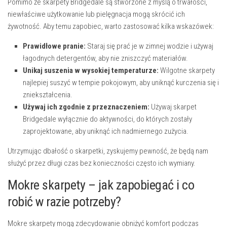
Pomimo że skarpety Bridgedale są stworzone z myślą o trwałości,
niewłaściwe użytkowanie lub pielęgnacja mogą skrócić ich
żywotność. Aby temu zapobiec, warto zastosować kilka wskazówek:
Prawidłowe pranie:
Staraj się prać je w zimnej wodzie i używaj
łagodnych detergentów, aby nie zniszczyć materiałów.
Unikaj suszenia w wysokiej temperaturze:
Wilgotne skarpety
najlepiej suszyć w tempie pokojowym, aby uniknąć kurczenia się i
zniekształcenia.
Używaj ich zgodnie z przeznaczeniem:
Używaj skarpet
Bridgedale wyłącznie do aktywności, do których zostały
zaprojektowane, aby uniknąć ich nadmiernego zużycia.
Utrzymując dbałość o skarpetki, zyskujemy pewność, że będą nam
służyć przez długi czas bez konieczności często ich wymiany.
Mokre skarpety – jak zapobiegać i co
robić w razie potrzeby?
Mokre skarpety mogą zdecydowanie obniżyć komfort podczas