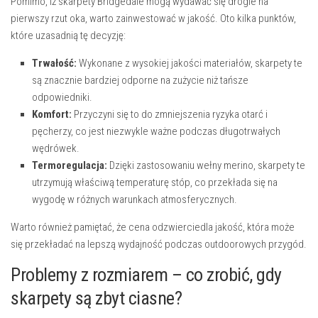
Pomimo, iż skarpety Bridgedale mogą wydawać się drogie na
pierwszy rzut oka, warto zainwestować w jakość. Oto kilka punktów,
które uzasadnią tę decyzję:
Trwałość:
Wykonane z wysokiej jakości materiałów, skarpety te
są znacznie bardziej odporne na zużycie niż tańsze
odpowiedniki.
Komfort:
Przyczyni się to do zmniejszenia ryzyka otarć i
pęcherzy, co jest niezwykle ważne podczas długotrwałych
wędrówek.
Termoregulacja:
Dzięki zastosowaniu wełny merino, skarpety te
utrzymują właściwą temperaturę stóp, co przekłada się na
wygodę w różnych warunkach atmosferycznych.
Warto również pamiętać, że cena odzwierciedla jakość, która może
się przekładać na lepszą wydajność podczas outdoorowych przygód.
Problemy z rozmiarem – co zrobić, gdy
skarpety są zbyt ciasne?