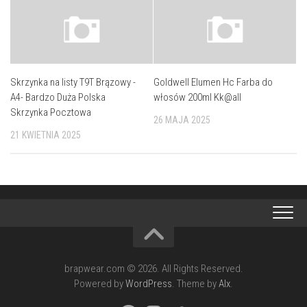
Skrzynka na listy T9T Brązowy -
Goldwell Elumen Hc Farba do
A4- Bardzo Duża Polska
włosów 200ml Kk@all
Skrzynka Pocztowa
26 MAJA 2025
21 KWIETNIA 2025
brapwear.com © 2026. All Rights Reserved.
Powered by
WordPress
. Theme by
Alx
.