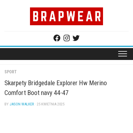
Skip
to
content
SPORT
Skarpety Bridgedale Explorer Hw Merino
Comfort Boot navy 44-47
BY
JASON WALKER
· 25 KWIETNIA 2025