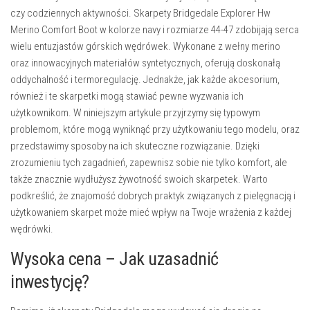
czy codziennych aktywności. Skarpety Bridgedale Explorer Hw
Merino Comfort Boot w kolorze navy i rozmiarze 44-47 zdobijają serca
wielu entuzjastów górskich wędrówek. Wykonane z wełny merino
oraz innowacyjnych materiałów syntetycznych, oferują doskonałą
oddychalność i termoregulację. Jednakże, jak każde akcesorium,
również i te skarpetki mogą stawiać pewne wyzwania ich
użytkownikom. W niniejszym artykule przyjrzymy się typowym
problemom, które mogą wyniknąć przy użytkowaniu tego modelu, oraz
przedstawimy sposoby na ich skuteczne rozwiązanie. Dzięki
zrozumieniu tych zagadnień, zapewnisz sobie nie tylko komfort, ale
także znacznie wydłużysz żywotność swoich skarpetek. Warto
podkreślić, że znajomość dobrych praktyk związanych z pielęgnacją i
użytkowaniem skarpet może mieć wpływ na Twoje wrażenia z każdej
wędrówki.
Wysoka cena – Jak uzasadnić
inwestycję?