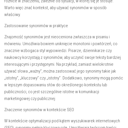
różnice w znaczeniu, zależnie od sytuacji, w której się je stosuje.
Warto więc znać kontekst, aby używać synonimów w sposób
właściwy.
Zastosowanie synonimów w praktyce
Znajomość synonimów jest nieoceniona zwłaszcza w pisaniu i
mówieniu. Umożliwia bowiem uniknięcie monotonii i powtórzeń, co
znacznie wzbogaca styl wypowiedzi. Pisarze, dziennikarze czy
naukowcy korzystają z synonimów, aby uczynić swoje teksty bardziej
interesującymi i przystępnymi. Na przykład, zamiast wielokrotnie
używać słowa „ważny”, można zastosować jego synonimy takie jak
„istotny”, „kluczowy” czy „istotny”. Dodatkowo, synonimy mogą pomóc
w lepszym dopasowaniu słów do określonego kontekstu lub
publiczności, co jest szczególnie istotne w komunikacji
marketingowej czy publicznej
Znaczenie synonimów w kontekście SEO
W kontekście optymalizacji pod kątem wyszukiwarek internetowych
(SEO), synonimy pełnią kluczową rolę. Umożliwiają twórcom treści