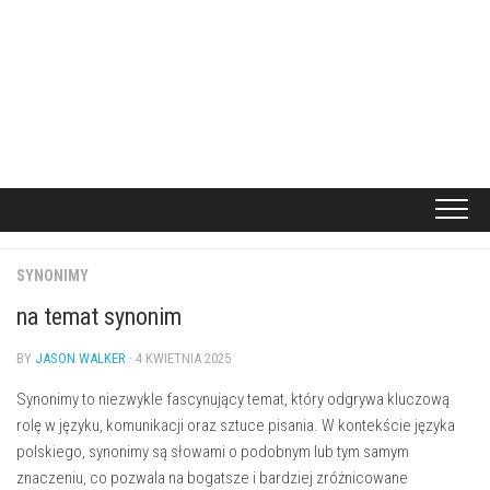
SYNONIMY
na temat synonim
BY
JASON WALKER
· 4 KWIETNIA 2025
Synonimy to niezwykle fascynujący temat, który odgrywa kluczową
rolę w języku, komunikacji oraz sztuce pisania. W kontekście języka
polskiego, synonimy są słowami o podobnym lub tym samym
znaczeniu, co pozwala na bogatsze i bardziej zróżnicowane