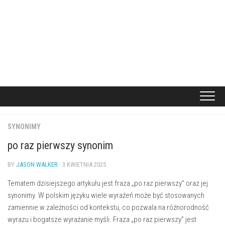
SYNONIMY
po raz pierwszy synonim
BY
JASON WALKER
· 3 KWIETNIA 2025
Tematem dzisiejszego artykułu jest fraza „po raz pierwszy” oraz jej
synonimy. W polskim języku wiele wyrażeń może być stosowanych
zamiennie w zależności od kontekstu, co pozwala na różnorodność
wyrazu i bogatsze wyrażanie myśli. Fraza „po raz pierwszy” jest