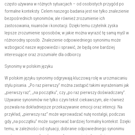
często używana w różnych sytuacjach – od osobistych przygód po
formalne konteksty. Celem naszego badania jest nie tylko znalezienie
bezpośrednich synonimów, ale również zrozumienie ich
zastosowania, niuansów i konotacji. Dzięki temu czytelnik zyska
lepsze zrozumienie sposobów, w jakie można wyrazić tę samą myśl w
różnorodny sposób. Znalezienie odpowiedniego synonimu może
wzbogacić nasze wypowiedzi i sprawić, że będą one bardziej
interesujące oraz zrozumiałe dla odbiorcy.
Synonimy w polskim języku
W polskim języku synonimy odgrywają kluczową rolę w urozmaicaniu
stylu pisania. „Po raz pierwszy” można zastąpić takimi wyrażeniami jak
„pierwszy raz”, „na początku”, czy „po raz pierwszy doświadczany”.
Używanie synonimów nie tylko czyni tekst ciekawszym, ale również
pozwala na dokładniejsze przekazywanie emocji oraz intencji. Na
przykład, „pierwszy raz” może wprowadzać nutę nostalgii, podczas
gdy „na początku” może sugerować bardziej formalny kontekst. Dzięki
temu, w zależności od sytuacji, dobranie odpowiedniego synonimu