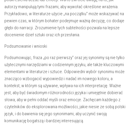
autorzy manipulują tymi frazami, aby wywołać określone wrażenia.
Przykładowo, w literaturze użycie „na początku” może wskazywać na
pewien czas, w którym bohater podejmuje ważną decyzję, co dodaje
głębi do narracji. Zrozumienie tych subtelności pozwala na lepsze
docenienie dzieł sztuki oraz ich przesłania.
Podsumowanie i wnioski
Podsumowując, fraza „po raz pierwszy” oraz jej synonimy są nie tylko
użytecznymi narzędziami w codziennym języku, ale także kluczowymi
elementami w literaturze i sztuce. Odpowiedni wybór synonimu może
znacząco wzbogacić wypowiedzi i nadać im nowego koloru, a
kontekst, w którym są używane, wpływa na ich interpretację. Ważne
jest, aby być świadomym różnorodności języka i umiejętnie dobierać
słowa, aby w pełni oddać myśli oraz emocje. Zachęcam każdego z
czytelników do eksplorowania możliwości, jakie niesie ze sobą polski
język, i do bawienia się jego synonimami, aby uczynić swoją
komunikację bogatszą i bardziej interesującą.