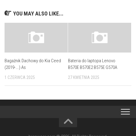
YOU MAY ALSO LIKE...
Bagażnik Dachowy do Kia Ceed
Bateria do laptopa Lenovo
(2019-….) As
B570E B570E2 B575E G570A
1 CZERWCA 2025
27 KWIETNIA 2025