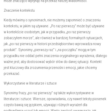
może znacząco wpłynąć na przekaz naszej wiadomości.
Znaczenie kontekstu
Kiedy mówimy o synonimach, nie możemy zapomnieć o znaczeniu
kontekstu, w jakim są używane. „Po raz pierwszy” może być używane
w kontekście osobistym, jak w przypadku „po raz pierwszy
zobaczyłem morze”, ale również w bardziej formalnych sytuacjach,
jak „po raz pierwszy w historii przedsiębiorstwo wprowadza nowy
produkt”. Synonimy „pierwszy raz” i „na początku” mogą w tym
przypadku nie oddać pełni znaczenia oryginalnego wyrażenia, dlatego
ważne jest, aby dostosować wybór słów do danej sytuacji. Kontekt
jest kluczowy dla zrozumienia przenośni i emocji, jakie chcemy
przekazać.
Wykorzystanie w literaturze i sztuce
Synonimy frazy „po raz pierwszy” są także wykorzystywane w
literaturze i sztuce. Wiersze, opowiadania, czy nawet teksty piosenek
często bawią się językiem, używając różnych wyrażeń dla
podkreślenia uczuć lub emocji. Warto zwrócić uwagę na to, jak