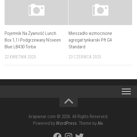
Pojemnik Na Żywność Lunch
Mieszadło wzmocnione
Box 1,1 l Podgrzewany N’oveen
agregat tynkarski Pft G4
Blue LB430 Torba
Standard
22 KWIETNIA 2025
23 CZERWCA 2025
brapwear.com © 2026. All Rights Reserved.
Powered by
WordPress
. Theme by
Alx
.