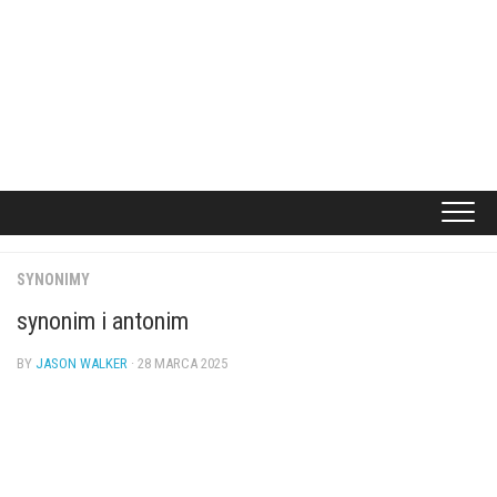
SYNONIMY
synonim i antonim
BY
JASON WALKER
· 28 MARCA 2025