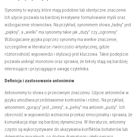
Synonimy to wyrazy, które mają podobne lub identyczne znaczenie.
Ich użycie pozwala na bardziej kreatywne formułowanie myśli oraz
wzbogacenie słownictwa. Na przykład, synonimem słowa „ładny” jest
„piękny”, a „wielki” ma synonimy takie jak „duży” czy „ogromny”.
Wzbogacanie języka poprzez synonimy ma wielkie znaczenie,
szczególnie w literaturze i twórczości artystycznej, gdzie
różnorodność wypowiedzi i stylizacji jest kluczowa. Takie podejście
pozwala uniknąć monotonii oraz sprawia, że teksty stają się bardziej
interesujące i przyciągające uwagę czytelnika.
Definicja i zastosowanie antonimów
Antonomimy to słowa o przeciwnym znaczeniu. Użycie antonimów w
języku umożliwia przedstawienie kontrastów i różnic. Na przykład,
antonimem „gorący” jest „zimny”, a „pełny” ma antonim „pusty”. Ich
obecność w wypowiedzi wzmacnia przekaz emocjonalny i sprawia, że
komunikacja staje się bardziej dynamiczna. W literaturze, antonimy
często są wykorzystywane do ukazywania konfliktów bohaterów lub
dylematów moralnych, co dodaje dramaturgii i głębi narracji.