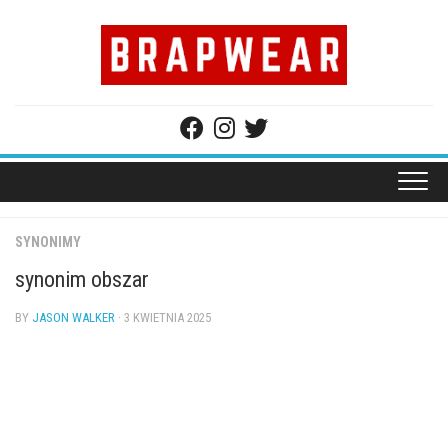
Skip
to
content
SYNONIMY
synonim obszar
BY
JASON WALKER
· 3 KWIETNIA 2025