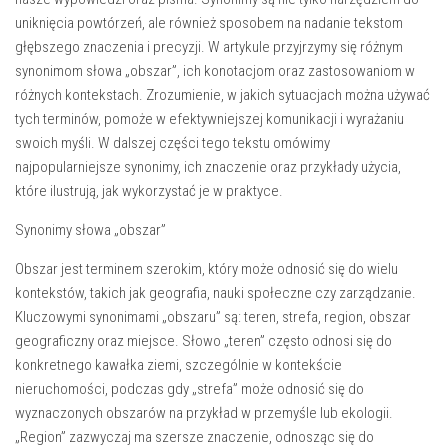
uniknięcia powtórzeń, ale również sposobem na nadanie tekstom
głębszego znaczenia i precyzji. W artykule przyjrzymy się różnym
synonimom słowa „obszar”, ich konotacjom oraz zastosowaniom w
różnych kontekstach. Zrozumienie, w jakich sytuacjach można używać
tych terminów, pomoże w efektywniejszej komunikacji i wyrażaniu
swoich myśli. W dalszej części tego tekstu omówimy
najpopularniejsze synonimy, ich znaczenie oraz przykłady użycia,
które ilustrują, jak wykorzystać je w praktyce.
Synonimy słowa „obszar”
Obszar jest terminem szerokim, który może odnosić się do wielu
kontekstów, takich jak geografia, nauki społeczne czy zarządzanie.
Kluczowymi synonimami „obszaru” są: teren, strefa, region, obszar
geograficzny oraz miejsce. Słowo „teren” często odnosi się do
konkretnego kawałka ziemi, szczególnie w kontekście
nieruchomości, podczas gdy „strefa” może odnosić się do
wyznaczonych obszarów na przykład w przemyśle lub ekologii.
„Region” zazwyczaj ma szersze znaczenie, odnosząc się do