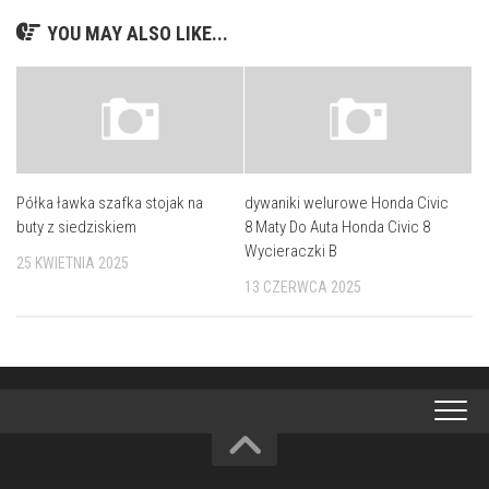
YOU MAY ALSO LIKE...
Półka ławka szafka stojak na
dywaniki welurowe Honda Civic
buty z siedziskiem
8 Maty Do Auta Honda Civic 8
Wycieraczki B
25 KWIETNIA 2025
13 CZERWCA 2025