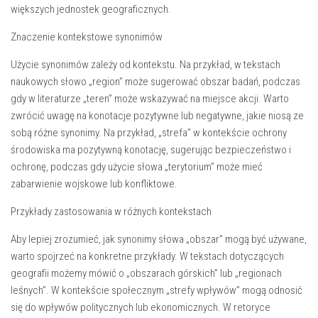
większych jednostek geograficznych.
Znaczenie kontekstowe synonimów
Użycie synonimów zależy od kontekstu. Na przykład, w tekstach
naukowych słowo „region” może sugerować obszar badań, podczas
gdy w literaturze „teren” może wskazywać na miejsce akcji. Warto
zwrócić uwagę na konotacje pozytywne lub negatywne, jakie niosą ze
sobą różne synonimy. Na przykład, „strefa” w kontekście ochrony
środowiska ma pozytywną konotację, sugerując bezpieczeństwo i
ochronę, podczas gdy użycie słowa „terytorium” może mieć
zabarwienie wojskowe lub konfliktowe.
Przykłady zastosowania w różnych kontekstach
Aby lepiej zrozumieć, jak synonimy słowa „obszar” mogą być używane,
warto spojrzeć na konkretne przykłady. W tekstach dotyczących
geografii możemy mówić o „obszarach górskich” lub „regionach
leśnych”. W kontekście społecznym „strefy wpływów” mogą odnosić
się do wpływów politycznych lub ekonomicznych. W retoryce