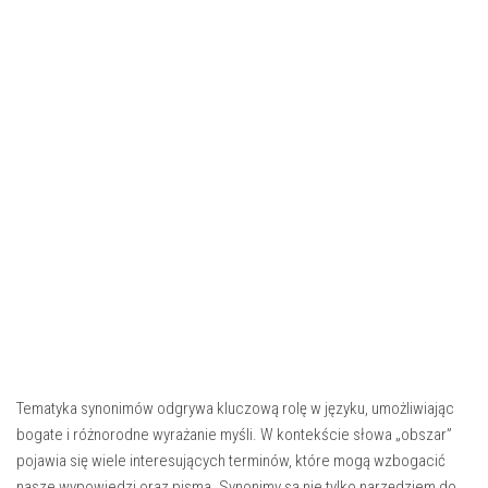
Tematyka synonimów odgrywa kluczową rolę w języku, umożliwiając
bogate i różnorodne wyrażanie myśli. W kontekście słowa „obszar”
pojawia się wiele interesujących terminów, które mogą wzbogacić
nasze wypowiedzi oraz pisma. Synonimy są nie tylko narzędziem do