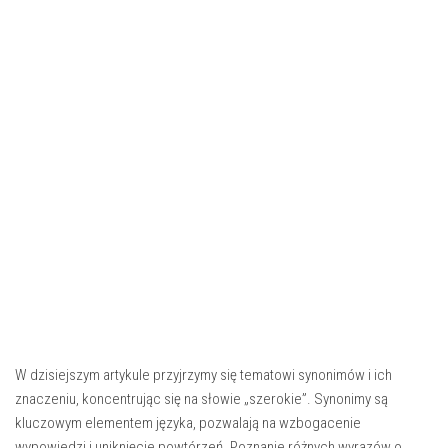
W dzisiejszym artykule przyjrzymy się tematowi synonimów i ich
znaczeniu, koncentrując się na słowie „szerokie”. Synonimy są
kluczowym elementem języka, pozwalają na wzbogacenie
wypowiedzi i uniknięcie powtórzeń. Poznanie różnych wyrazów o