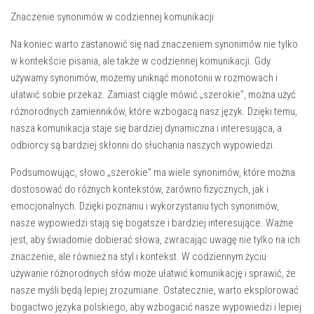
Znaczenie synonimów w codziennej komunikacji
Na koniec warto zastanowić się nad znaczeniem synonimów nie tylko
w kontekście pisania, ale także w codziennej komunikacji. Gdy
używamy synonimów, możemy uniknąć monotonii w rozmowach i
ułatwić sobie przekaz. Zamiast ciągle mówić „szerokie”, można użyć
różnorodnych zamienników, które wzbogacą nasz język. Dzięki temu,
nasza komunikacja staje się bardziej dynamiczna i interesująca, a
odbiorcy są bardziej skłonni do słuchania naszych wypowiedzi.
Podsumowując, słowo „szerokie” ma wiele synonimów, które można
dostosować do różnych kontekstów, zarówno fizycznych, jak i
emocjonalnych. Dzięki poznaniu i wykorzystaniu tych synonimów,
nasze wypowiedzi stają się bogatsze i bardziej interesujące. Ważne
jest, aby świadomie dobierać słowa, zwracając uwagę nie tylko na ich
znaczenie, ale również na styl i kontekst. W codziennym życiu
używanie różnorodnych słów może ułatwić komunikację i sprawić, że
nasze myśli będą lepiej zrozumiane. Ostatecznie, warto eksplorować
bogactwo języka polskiego, aby wzbogacić nasze wypowiedzi i lepiej