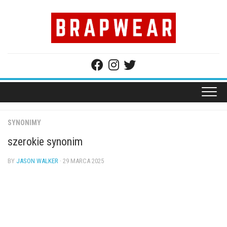
Skip
to
content
SYNONIMY
szerokie synonim
BY
JASON WALKER
· 29 MARCA 2025