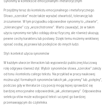
Synonimy w kontekście emocjonalnym i metaforycznym
Przejdźmy teraz do kontekstu emocjonalnego i metaforycznego.
Słowo „szerokie” może także wyrażać otwartość, tolerancję lub
zrozumienie. W tym przypadku odpowiednie synonimy to „otwarte”,
„tolerancyjne” czy „wszechstronne”. Warto zauważyć, że w takim
użyciu synonimy nie tylko oddają obraz fizyczny, ale również ukazują
pewne cechy karakteru lub postawy. Dzięki temu możemy wnikliwiej
opisać osobę, jej prawa lub podejście do innych ludzi.
Styl i kontekst użycia synonimów
W każdym utworze literackim lub wypowiedzi publicznej kluczową
rolę odgrywa również styl. Wybór synonimów słowa „szerokie” zależy
od tonu i kontekstu całego tekstu. Na przykład w pracy naukowej
można użyć formalnych synonimów takich jak „ogromny” lub „potężny”,
podczas gdy w literaturze czy poezji mogą lepiej sprawdzić się
bardziej emocjonalne odpowiedniki, jak „ekstansywny”. Odpowiednia
selekcja słów może wzbogacić tekst i uczynić go bardziej
przemawiającym do czytelnika.