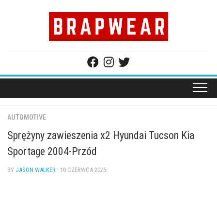
Skip
to
content
AUTOMOTIVE
Sprężyny zawieszenia x2 Hyundai Tucson Kia
Sportage 2004-Przód
BY
JASON WALKER
· 10 CZERWCA 2025