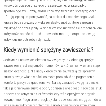
wysokość pojazdu oraz jego przeznaczenie. W przypadku
sportowego stylu jazdy, można rozważyć twardsze sprężyny, które
oferują lepszą responsywność, natomiast dla codziennego użytku
lepsze będą sprężyny o większej elastyczności, które zapewnią
miękkość podczas jazdy. Warto także konsultować się z mechanikiem,
który może pomóc dobrać odpowiedni model, biorąc pod uwagę
indywidualne potrzeby i styl jazdy.
Kiedy wymienić sprężyny zawieszenia?
Jednym z kluczowych elementów związanych z obsługą sprężyn
zawieszenia jest znajomość momentów, w których ich wymiana staje
się koniecznością. Niekiedy kierowcy nie zauważają, że sprężyny
straciły swoje właściwości, co może prowadzić do pogorszenia
komfortu jazdy i bezpieczeństwa. Należy zwracać uwagę na oznaki,
takie jak: nierówne zużycie opon, obniżenie wysokości nadwozia, stuki
podczas pokonywania nierówności czy też nieprzyjemne drgania
wewnętrzne. Regularne przeglądy stanu zawieszenia mogą pomóc w
wczesnym wykryciu problemów i zapobiegnięciu poważniejszym