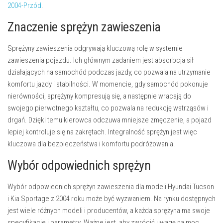
2004-Przód
.
Znaczenie sprężyn zawieszenia
Sprężyny zawieszenia odgrywają kluczową rolę w systemie
zawieszenia pojazdu. Ich głównym zadaniem jest absorbcja sił
działających na samochód podczas jazdy, co pozwala na utrzymanie
komfortu jazdy i stabilności. W momencie, gdy samochód pokonuje
nierówności, sprężyny kompresują się, a następnie wracają do
swojego pierwotnego kształtu, co pozwala na redukcję wstrząsów i
drgań. Dzięki temu kierowca odczuwa mniejsze zmęczenie, a pojazd
lepiej kontroluje się na zakrętach. Integralność sprężyn jest więc
kluczowa dla bezpieczeństwa i komfortu podróżowania.
Wybór odpowiednich sprężyn
Wybór odpowiednich sprężyn zawieszenia dla modeli Hyundai Tucson
i Kia Sportage z 2004 roku może być wyzwaniem. Na rynku dostępnych
jest wiele różnych modeli i producentów, a każda sprężyna ma swoje
specyfikacje i parametry. Ważne jest, aby zwrócić uwagę na moc,