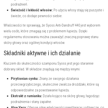
podrażnień.
Świeżość i lekkość włosów:
Po użyciu włosy stają się puszyste i
świeże, co dodaje pewności siebie.
Właściwości te sprawiają, że Syoss Anti-Dandruff 440 jest wyborem
wielu osób, które zmagają się z problemem łupieżu. Dzięki
regularnemu stosowaniu można zauważyć znaczną poprawę stanu
skóry głowy oraz ogólnej kondycji włosów.
Składniki aktywne i ich działanie
Kluczem do skuteczności szamponu Syoss jest jego starannie
dobrany skład. W składzie znajdują się między innymi:
Pirytionian cynku:
Znany ze swojego działania
przeciwgrzybiczego, skutecznie zwalcza drożdżaki, które są
odpowiedzialne za powstawanie łupieżu.
Ekstrakt z rumianku:
Działa kojąco na skórę głowy, łagodząc
podrażnienia i stany zapalne.
Aloe Vera:
Oferuje silne właściwości nawilżające i odżywcze, co