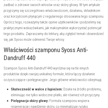
zadbać o zdrowie swoich włosów oraz skóry głowy. W tym artykule
przyjrzymy się szczegółowo właściwościom, działaniu, składnikom
oraz korzyściom płynącym z regularnego stosowania tego szamponu.
Oprócz tego, rozważymy także opinie użytkowników i podzielimy się
praktycznymi wskazówkami, jak maksymalnie wykorzystać potencjał
tego produktu. Zapraszamy do lektury, aby zgłębić temat i dowiedzieć
się, jak Syoss może odmienić Twoje włosy.
Właściwości szamponu Syoss Anti-
Dandruff 440
Szampon Syoss Anti-Dandruff 440 wyróżnia się na tle innych
produktów dzięki swojej unikalnej formule, która łączy działanie
oczyszczające i pielęgnacyjne. Jego główne właściwości obejmują:
Skuteczność w walce z łupieżem:
Działa na źródło problemu,
eliminując nie tylko widoczne płatki, ale również ich przyczyny.
Pielęgnacja skóry głowy:
Formuła szamponu wspiera
regenerację i nawilżenie skóry, co minimalizuje ryzyko