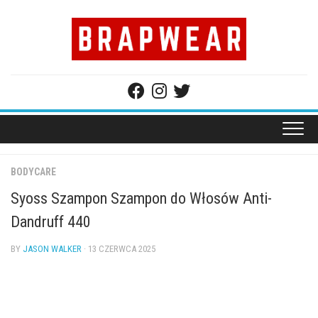
Skip
to
content
BODYCARE
Syoss Szampon Szampon do Włosów Anti-
Dandruff 440
BY
JASON WALKER
· 13 CZERWCA 2025