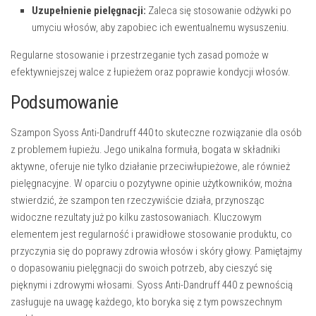
Uzupełnienie pielęgnacji:
Zaleca się stosowanie odżywki po
umyciu włosów, aby zapobiec ich ewentualnemu wysuszeniu.
Regularne stosowanie i przestrzeganie tych zasad pomoże w
efektywniejszej walce z łupieżem oraz poprawie kondycji włosów.
Podsumowanie
Szampon Syoss Anti-Dandruff 440 to skuteczne rozwiązanie dla osób
z problemem łupieżu. Jego unikalna formuła, bogata w składniki
aktywne, oferuje nie tylko działanie przeciwłupieżowe, ale również
pielęgnacyjne. W oparciu o pozytywne opinie użytkowników, można
stwierdzić, że szampon ten rzeczywiście działa, przynosząc
widoczne rezultaty już po kilku zastosowaniach. Kluczowym
elementem jest regularność i prawidłowe stosowanie produktu, co
przyczynia się do poprawy zdrowia włosów i skóry głowy. Pamiętajmy
o dopasowaniu pielęgnacji do swoich potrzeb, aby cieszyć się
pięknymi i zdrowymi włosami. Syoss Anti-Dandruff 440 z pewnością
zasługuje na uwagę każdego, kto boryka się z tym powszechnym