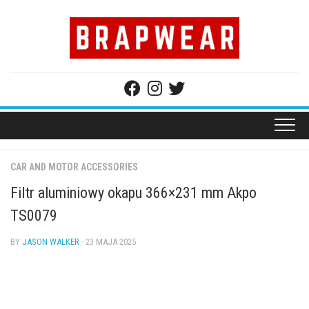
Skip
to
content
CAR AND MOTOR ACCESSORIES
Filtr aluminiowy okapu 366×231 mm Akpo
TS0079
BY
JASON WALKER
· 23 MAJA 2025