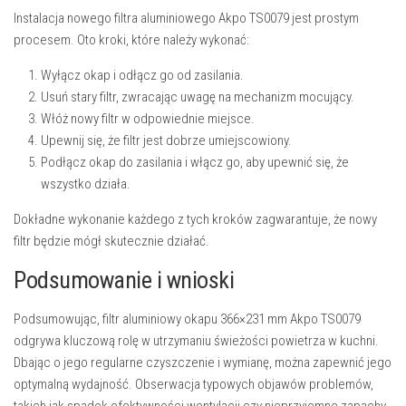
Instalacja nowego filtra aluminiowego Akpo TS0079 jest prostym
procesem. Oto kroki, które należy wykonać:
Wyłącz okap i odłącz go od zasilania.
Usuń stary filtr, zwracając uwagę na mechanizm mocujący.
Włóż nowy filtr w odpowiednie miejsce.
Upewnij się, że filtr jest dobrze umiejscowiony.
Podłącz okap do zasilania i włącz go, aby upewnić się, że
wszystko działa.
Dokładne wykonanie każdego z tych kroków zagwarantuje, że nowy
filtr będzie mógł skutecznie działać.
Podsumowanie i wnioski
Podsumowując, filtr aluminiowy okapu 366×231 mm Akpo TS0079
odgrywa kluczową rolę w utrzymaniu świeżości powietrza w kuchni.
Dbając o jego regularne czyszczenie i wymianę, można zapewnić jego
optymalną wydajność. Obserwacja typowych objawów problemów,
takich jak spadek efektywności wentylacji czy nieprzyjemne zapachy,