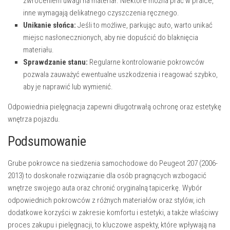
zwróceniem uwagi na materiał. Niektóre można prać w pralce,
inne wymagają delikatnego czyszczenia ręcznego.
Unikanie słońca:
Jeśli to możliwe, parkując auto, warto unikać
miejsc nasłonecznionych, aby nie dopuścić do blaknięcia
materiału.
Sprawdzanie stanu:
Regularne kontrolowanie pokrowców
pozwala zauważyć ewentualne uszkodzenia i reagować szybko,
aby je naprawić lub wymienić.
Odpowiednia pielęgnacja zapewni długotrwałą ochronę oraz estetykę
wnętrza pojazdu.
Podsumowanie
Grube pokrowce na siedzenia samochodowe do Peugeot 207 (2006-
2013) to doskonałe rozwiązanie dla osób pragnących wzbogacić
wnętrze swojego auta oraz chronić oryginalną tapicerkę. Wybór
odpowiednich pokrowców z różnych materiałów oraz stylów, ich
dodatkowe korzyści w zakresie komfortu i estetyki, a także właściwy
proces zakupu i pielęgnacji, to kluczowe aspekty, które wpływają na