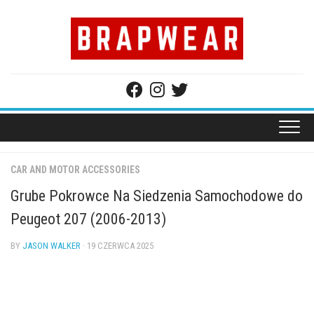
Skip
to
content
CAR AND MOTOR ACCESSORIES
Grube Pokrowce Na Siedzenia Samochodowe do
Peugeot 207 (2006-2013)
BY
JASON WALKER
· 19 CZERWCA 2025