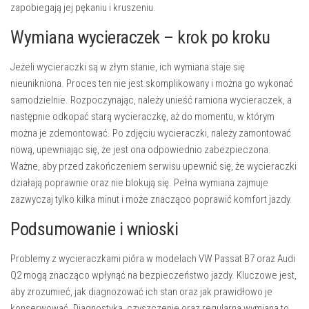
zapobiegają jej pękaniu i kruszeniu.
Wymiana wycieraczek – krok po kroku
Jeżeli wycieraczki są w złym stanie, ich wymiana staje się
nieunikniona. Proces ten nie jest skomplikowany i można go wykonać
samodzielnie. Rozpoczynając, należy unieść ramiona wycieraczek, a
następnie odkopać starą wycieraczkę, aż do momentu, w którym
można je zdemontować. Po zdjęciu wycieraczki, należy zamontować
nową, upewniając się, że jest ona odpowiednio zabezpieczona.
Ważne, aby przed zakończeniem serwisu upewnić się, że wycieraczki
działają poprawnie oraz nie blokują się. Pełna wymiana zajmuje
zazwyczaj tylko kilka minut i może znacząco poprawić komfort jazdy.
Podsumowanie i wnioski
Problemy z wycieraczkami pióra w modelach VW Passat B7 oraz Audi
Q2 mogą znacząco wpłynąć na bezpieczeństwo jazdy. Kluczowe jest,
aby zrozumieć, jak diagnozować ich stan oraz jak prawidłowo je
konserwować. Diagnostyka, czyszczenie oraz regularna wymiana to