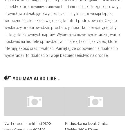
aspekty, które powinny stanowić fundament dla każdego kierowcy.
Prawidłowo działające wycieraczki nie tylko zapewniają lepszą
widoczność, ale także zwiększają komfort podróżowania. Często
wystarczy przeprowadzać proste czynności konserwacyjne, aby
uniknąć kosztownych napraw. Wybierając nowe wycieraczki, warto
postawić na modele sprawdzonych marek, takich jak Valeo, które
oferują jakość oraz trwałość. Pamiętaj, że odpowiednia dbałość o
wycieraczki to dbałość o Twoje bezpieczeństwo na drodze.
YOU MAY ALSO LIKE...
Vw T-cross facelift od 2023-
Poduszka na leżak Gruba
teraz Guardliner 603429
Miękka 160 x 50 cm