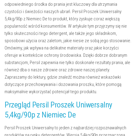
odpowiedniego środka do prania jest kluczowy dla utrzymania
czystości i świeżości naszych ubrań. Persil Proszek Uniwersalny
5,4kg/90p z Niemiec De to produkt, który zyskuje coraz większą
popularność wśród konsumentów. W artykule tym przyjrzymy się nie
tylko skuteczności tego detergent, ale także jego składnikom,
sposobowi użycia oraz zaletom, jakie niesie ze sobą jego stosowanie.
Omówimy, jak wpływa na delikatne materiały oraz jakie korzyści
oferuje w kontekście ochrony środowiska. Dzięki dobrze dobranym
substancjom, Persil zapewnia nie tylko doskonałe rezultaty prania, ale
również dba o nasze zdrowie oraz zdrowie naszej planety.
Zapraszamy do lektury, gdzie znaleźć można również wskazówki
dotyczące przechowywania i dozowania proszku, które pomogą
maksymalnie wykorzystać potencjał tego produktu.
Przegląd Persil Proszek Uniwersalny
5,4kg/90p z Niemiec De
Persil Proszek Uniwersalny to jeden z najbardziej rozpoznawalnych
produktów na rynku detergentów. Wersja 5,4kg/90p przeznaczona