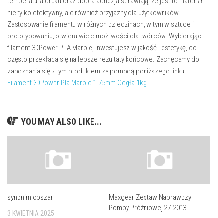
temperatura druku oraz dobra adhezja sprawiają, że jest to materiał
nie tylko efektywny, ale również przyjazny dla użytkowników.
Zastosowanie filamentu w różnych dziedzinach, w tym w sztuce i
prototypowaniu, otwiera wiele możliwości dla twórców. Wybierając
filament 3DPower PLA Marble, inwestujesz w jakość i estetykę, co
często przekłada się na lepsze rezultaty końcowe. Zachęcamy do
zapoznania się z tym produktem za pomocą poniższego linku:
Filament 3DPower Pla Marble 1.75mm Cegła 1kg
.
YOU MAY ALSO LIKE...
synonim obszar
Maxgear Zestaw Naprawczy
Pompy Próżniowej 27-2013
3 KWIETNIA 2025