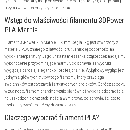
tym produkcie, aby mógł on świadomie podjąć decyzję o jego zakupie
i użyciu w swoich przyszłych projektach.
Wstęp do właściwości filamentu 3DPower
PLA Marble
Filament 3DPower PLA Marble 1.75mm Cegła 1kg jest stworzony z
materiału PLA, znanego z łatwości druku i niskiej odporności na
wysokie temperatury. Jego unikalna mieszanka cząsteczek nadaje mu
wykończenie przypominające marmur, co sprawia, że wydruki
wyglądają bardziej elegancko i profesjonalnie. Wyjątkowy wygląd jest
jednym z głównych atutów tego filamentu, który przyciąga
zwolenników estetycznych i artystycznych projektów. Oprócz aspektu
wizualnego, filament charakteryzuje się również wysoką odpornością
na uszkodzenia oraz stabilnością wymiarową, co sprawia, że jest to
doskonały wybór do różnych zastosowań.
Dlaczego wybierać filament PLA?
Materiał PLA jest powszechnie cenionym wyborem w druku 3D,