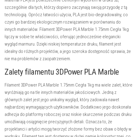
szczególnie dla tych, którzy dopiero zaczynają swoją przygodę z tą
technologią. Oprócz łatwości użycia, PLA jest bio-degradowalny, co
czyni go bardziej ekologicznym rozwiązaniem w porównaniu do
innych materiałów. Filament 3DPower PLA Marble 1.75mm Cegła 1kg
łączy w sobie te właściwości, oferując jednocześnie elegancki
wygląd marmuru. Dzięki niskiej temperaturze druku, filament jest
idealny do różnych projektów, a jego szeroka dostępność sprawia, że
nie ma problemów z zaopatrzeniem.
Zalety filamentu 3DPower PLA Marble
Filament 3DPower PLA Marble 1.75mm Cegła 1kg ma wiele zalet, które
wyróżniają go na tle innych materiałów jakościowych. Jedną z
głównych zalet jest jego unikalny wygląd, który zadowala nawet
najbardziej wymagających użytkowników. Dodatkowo jego doskonała
adhezja do platformy roboczej oraz niskie skurczenie podczas druku
umożliwiają osiągnięcie precyzyjnych detali. Oznacza to, że
projektanci i artyści mogą tworzyć złożone formy bez obaw o błędy w
wydruku. Filament ten jest dostępny w dużej gamie kolorystycznej, co