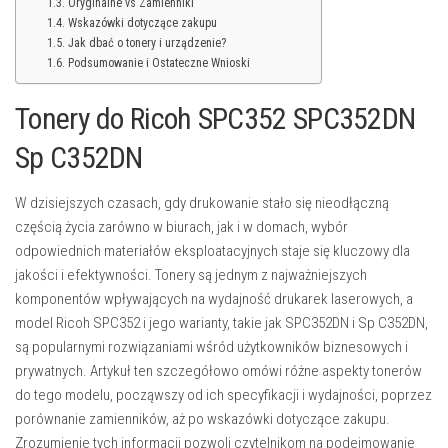
Oryginalne vs Zamienniki
Wskazówki dotyczące zakupu
Jak dbać o tonery i urządzenie?
Podsumowanie i Ostateczne Wnioski
Tonery do Ricoh SPC352 SPC352DN
Sp C352DN
W dzisiejszych czasach, gdy drukowanie stało się nieodłączną
częścią życia zarówno w biurach, jak i w domach, wybór
odpowiednich materiałów eksploatacyjnych staje się kluczowy dla
jakości i efektywności. Tonery są jednym z najważniejszych
komponentów wpływających na wydajność drukarek laserowych, a
model Ricoh SPC352 i jego warianty, takie jak SPC352DN i Sp C352DN,
są popularnymi rozwiązaniami wśród użytkowników biznesowych i
prywatnych. Artykuł ten szczegółowo omówi różne aspekty tonerów
do tego modelu, począwszy od ich specyfikacji i wydajności, poprzez
porównanie zamienników, aż po wskazówki dotyczące zakupu.
Zrozumienie tych informacji pozwoli czytelnikom na podejmowanie