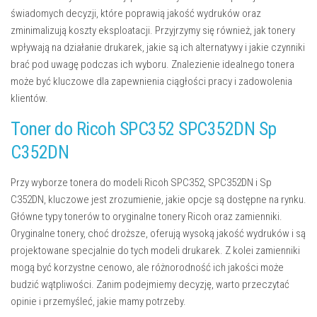
świadomych decyzji, które poprawią jakość wydruków oraz
zminimalizują koszty eksploatacji. Przyjrzymy się również, jak tonery
wpływają na działanie drukarek, jakie są ich alternatywy i jakie czynniki
brać pod uwagę podczas ich wyboru. Znalezienie idealnego tonera
może być kluczowe dla zapewnienia ciągłości pracy i zadowolenia
klientów.
Toner do Ricoh SPC352 SPC352DN Sp
C352DN
Przy wyborze tonera do modeli Ricoh SPC352, SPC352DN i Sp
C352DN, kluczowe jest zrozumienie, jakie opcje są dostępne na rynku.
Główne typy tonerów to oryginalne tonery Ricoh oraz zamienniki.
Oryginalne tonery, choć droższe, oferują wysoką jakość wydruków i są
projektowane specjalnie do tych modeli drukarek. Z kolei zamienniki
mogą być korzystne cenowo, ale różnorodność ich jakości może
budzić wątpliwości. Zanim podejmiemy decyzję, warto przeczytać
opinie i przemyśleć, jakie mamy potrzeby.