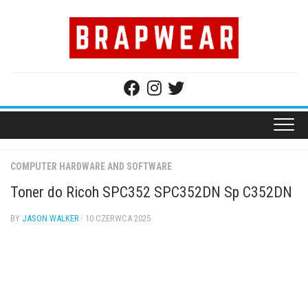
Skip
to
content
COMPUTER HARDWARE AND SOFTWARE
Toner do Ricoh SPC352 SPC352DN Sp C352DN
BY
JASON WALKER
· 10 CZERWCA 2025