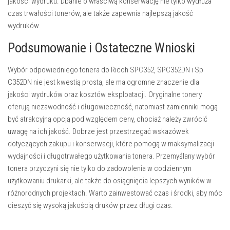
jakości wydruku. Dbanie o właściwą konserwację nie tylko wydłuża
czas trwałości tonerów, ale także zapewnia najlepszą jakość
wydruków.
Podsumowanie i Ostateczne Wnioski
Wybór odpowiedniego tonera do Ricoh SPC352, SPC352DN i Sp
C352DN nie jest kwestią prostą, ale ma ogromne znaczenie dla
jakości wydruków oraz kosztów eksploatacji. Oryginalne tonery
oferują niezawodność i długowieczność, natomiast zamienniki mogą
być atrakcyjną opcją pod względem ceny, chociaż należy zwrócić
uwagę na ich jakość. Dobrze jest przestrzegać wskazówek
dotyczących zakupu i konserwacji, które pomogą w maksymalizacji
wydajności i długotrwałego użytkowania tonera. Przemyślany wybór
tonera przyczyni się nie tylko do zadowolenia w codziennym
użytkowaniu drukarki, ale także do osiągnięcia lepszych wyników w
różnorodnych projektach. Warto zainwestować czas i środki, aby móc
cieszyć się wysoką jakością druków przez długi czas.