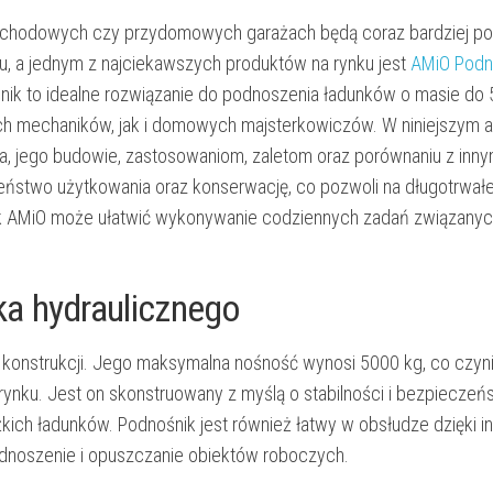
mochodowych czy przydomowych garażach będą coraz bardziej p
iu, a jednym z najciekawszych produktów na rynku jest
AMiO Podn
nik to idealne rozwiązanie do podnoszenia ładunków o masie do 
ch mechaników, jak i domowych majsterkowiczów. W niniejszym a
a, jego budowie, zastosowaniom, zaletom oraz porównaniu z inny
stwo użytkowania oraz konserwację, co pozwoli na długotrwałe
jak AMiO może ułatwić wykonywanie codziennych zadań związanyc
a hydraulicznego
j konstrukcji. Jego maksymalna nośność wynosi 5000 kg, co czyn
rynku. Jest on skonstruowany z myślą o stabilności i bezpieczeń
żkich ładunków. Podnośnik jest również łatwy w obsłudze dzięki i
dnoszenie i opuszczanie obiektów roboczych.