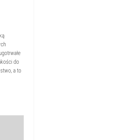
ką
ych
ługotrwałe
akości do
stwo, a to