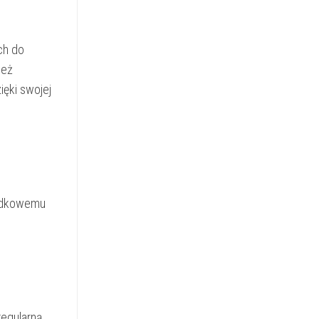
ch do
ież
ęki swojej
padkowemu
regularną