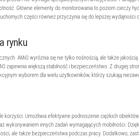
otność. Główne elementy do monitorowania to poziom cieczy hyd
ruchomych części również przyczynia się do lepszej wydajności 
a rynku
znych. AMiO wyróżnia się nie tylko nośnością, ale także jakości
O zapewnia większą stabilność i bezpieczeństwo. Z drugiej stro
rakcyjnym wyborem dla wielu użytkowników, którzy szukają nieza
le korzyści. Umożliwia efektywne podnoszenie ciężkich obiektó
raz wykonywaniem innych zadań wymagających mobilności. Dzięki
lności, ale także bezpieczeństwa podczas pracy. Dodatkowo, zas