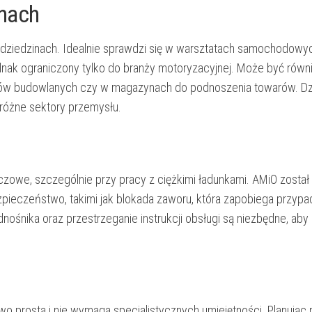
inach
 dziedzinach. Idealnie sprawdzi się w warsztatach samochodowy
dnak ograniczony tylko do branży motoryzacyjnej. Może być równ
łów budowlanych czy w magazynach do podnoszenia towarów. Dzi
różne sektory przemysłu.
zowe, szczególnie przy pracy z ciężkimi ładunkami. AMiO został
zpieczeństwo, takimi jak blokada zaworu, która zapobiega przy
śnika oraz przestrzeganie instrukcji obsługi są niezbędne, aby
 prosta i nie wymaga specjalistycznych umiejętności. Planując 