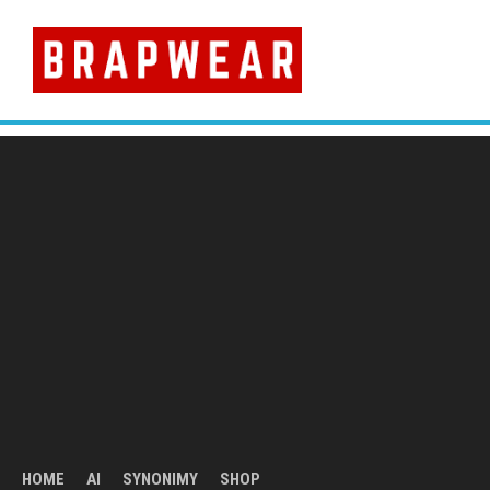
Skip
to
content
HOME
AI
SYNONIMY
SHOP