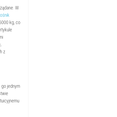
ożądane. W
ośnik
5000 kg, co
rtykule
mi
,
h z
i go jednym
stwie
ntuicyjnemu