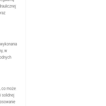
raulicznej
oraz
ą wykonania
ny, w
wodnych
w, co może
 solidnej
tosowanie