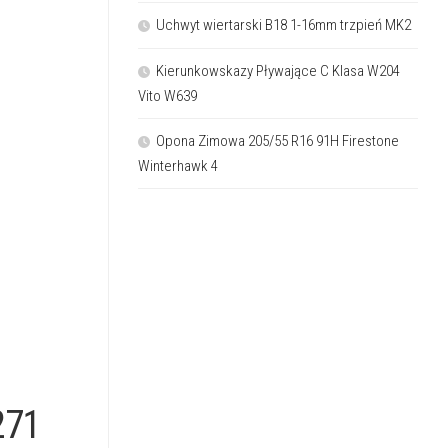
Uchwyt wiertarski B18 1-16mm trzpień MK2
Kierunkowskazy Pływające C Klasa W204
Vito W639
Opona Zimowa 205/55 R16 91H Firestone
Winterhawk 4
271