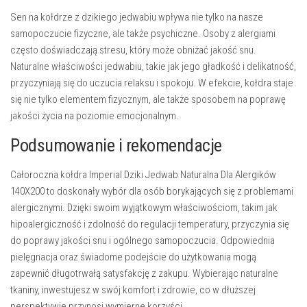
Sen na kołdrze z dzikiego jedwabiu wpływa nie tylko na nasze
samopoczucie fizyczne, ale także psychiczne. Osoby z alergiami
często doświadczają stresu, który może obniżać jakość snu.
Naturalne właściwości jedwabiu, takie jak jego gładkość i delikatność,
przyczyniają się do uczucia relaksu i spokoju. W efekcie, kołdra staje
się nie tylko elementem fizycznym, ale także sposobem na poprawę
jakości życia na poziomie emocjonalnym.
Podsumowanie i rekomendacje
Całoroczna kołdra Imperial Dziki Jedwab Naturalna Dla Alergików
140X200 to doskonały wybór dla osób borykających się z problemami
alergicznymi. Dzięki swoim wyjątkowym właściwościom, takim jak
hipoalergiczność i zdolność do regulacji temperatury, przyczynia się
do poprawy jakości snu i ogólnego samopoczucia. Odpowiednia
pielęgnacja oraz świadome podejście do użytkowania mogą
zapewnić długotrwałą satysfakcję z zakupu. Wybierając naturalne
tkaniny, inwestujesz w swój komfort i zdrowie, co w dłuższej
perspektywie przynosi wymierne korzyści.