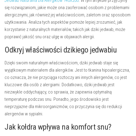
Jedwab Naturalna Dla Alergików 140X200
. W tym artykule przyjrzymy
się rozwiązaniom, jakie może ona zaoferować osobom z problemami
alergicznymi, jak również jej właściwościom, zaletom oraz sposobom
użytkowania. Analiza tych aspektów pomoże lepiej zrozumieć, jak
korzystanie z naturalnych materiałów, takich jak dziki jedwab, może
poprawić jakość snu oraz ulgę w objawach alergii.
Odkryj właściwości dzikiego jedwabiu
Dzięki swoim naturalnym właściwościom, dziki jedwab staje się
wyjątkowym materiałem dla alergików. Jest to tkanina hipoalergiczna,
co oznacza, że nie przyciąga roztoczy ani innych alergenów, co jest
kluczowe dla osób z alergiami. Dodatkowo, dziki jedwab jest
niezwykle oddychający, co sprawia, że zapewnia optymalną
temperaturę podczas snu. Ponadto, jego środowisko jest
nieprzyjazne dla mikroorganizmów, co przyczynia się do redukcji
alergenów w sypialni.
Jak kołdra wpływa na komfort snu?