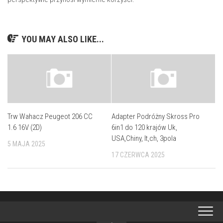
YOU MAY ALSO LIKE...
Trw Wahacz Peugeot 206 CC
Adapter Podróżny Skross Pro
1.6 16V (2D)
6in1 do 120 krajów Uk,
USA,Chiny, It,ch, 3pola
5 MAJA 2025
17 CZERWCA 2025