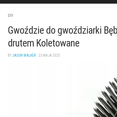
DIY
Gwoździe do gwoździarki B
drutem Koletowane
BY
JASON WALKER
· 23 MAJA 2025