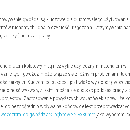
howywanie gwoździ są kluczowe dla długotrwałego użytkowania 
mentów ruchomych i dbaj o czystość urządzenia. Utrzymywanie na
ię zdarzyć podczas pracy.
one drutem koletowym są niezwykle użytecznym materiałem w
owanie tych gwoździ może wiązać się z różnymi problemami, takim
ość narzędzi. Kluczem do sukcesu jest właściwy dobór gwoździa
 Świadomość wyzwań, z jakimi można się spotkać podczas pracy z
ść projektów. Zastosowanie powyższych wskazówek sprawi, że ko
ne, co bezpośrednio wpływa na końcowy efekt przeprowadzanych
gwoździami do gwoździarki bębnowe 2,8x80mm
jako wyborem id