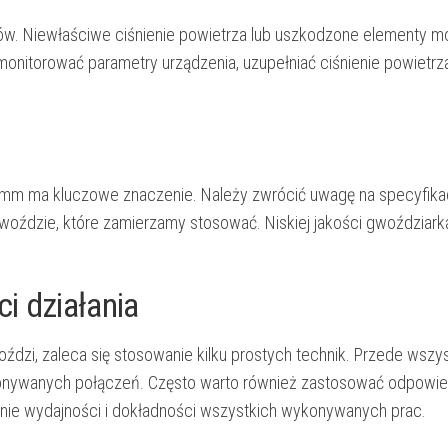
w. Niewłaściwe ciśnienie powietrza lub uszkodzone elementy m
monitorować parametry urządzenia, uzupełniać ciśnienie powietrz
m ma kluczowe znaczenie. Należy zwrócić uwagę na specyfikac
gwoździe, które zamierzamy stosować. Niskiej jakości gwoździar
i działania
ździ, zaleca się stosowanie kilku prostych technik. Przede wszys
onywanych połączeń. Często warto również zastosować odpowie
nie wydajności i dokładności wszystkich wykonywanych prac.