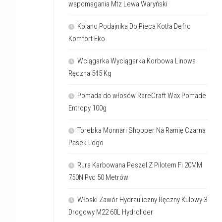
wspomagania Mtz Lewa Waryński
Kolano Podajnika Do Pieca Kotła Defro
Komfort Eko
Wciągarka Wyciągarka Korbowa Linowa
Ręczna 545 Kg
Pomada do włosów RareCraft Wax Pomade
Entropy 100g
Torebka Monnari Shopper Na Ramię Czarna
Pasek Logo
Rura Karbowana Peszel Z Pilotem Fi 20MM
750N Pvc 50 Metrów
Włoski Zawór Hydrauliczny Ręczny Kulowy 3
Drogowy M22 60L Hydrolider