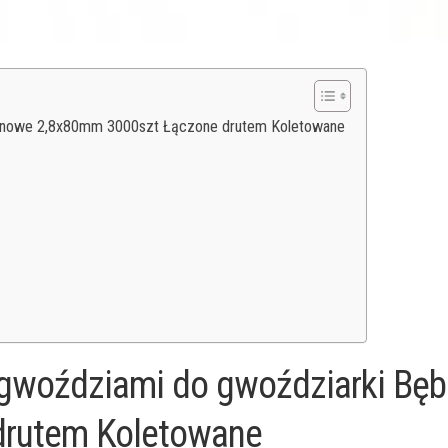
bnowe 2,8x80mm 3000szt Łączone drutem Koletowane
gwoździami do gwoździarki Bę
drutem Koletowane