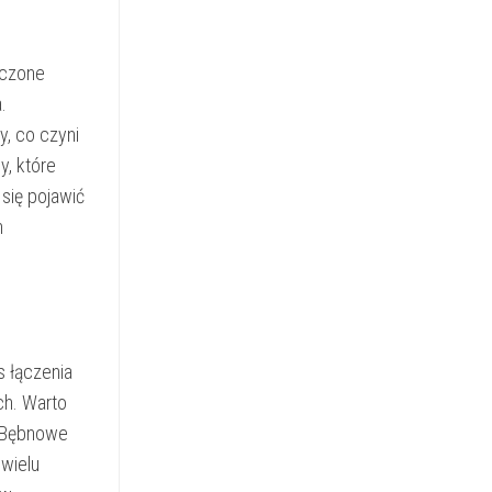
ączone
.
y, co czyni
y, które
się pojawić
h
 łączenia
ch. Warto
. Bębnowe
wielu