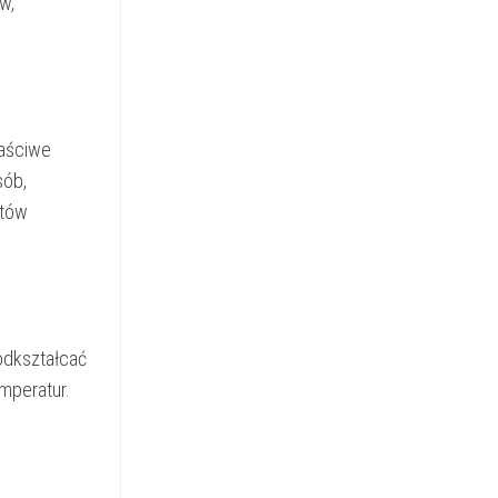
w,
łaściwe
sób,
ntów
odkształcać
mperatur.