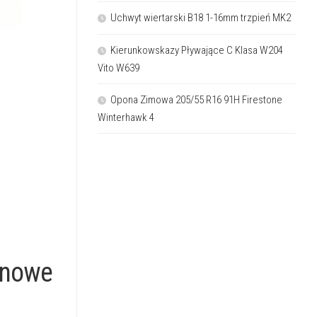
Uchwyt wiertarski B18 1-16mm trzpień MK2
Kierunkowskazy Pływające C Klasa W204
Vito W639
Opona Zimowa 205/55 R16 91H Firestone
Winterhawk 4
bnowe