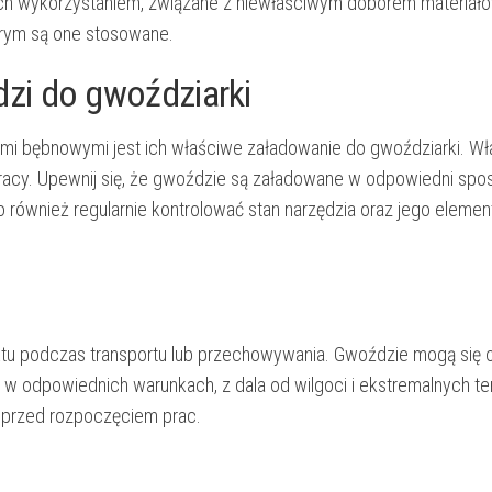
ich wykorzystaniem, związane z niewłaściwym doborem materiałó
rym są one stosowane.
zi do gwoździarki
i bębnowymi jest ich właściwe załadowanie do gwoździarki. W
pracy. Upewnij się, że gwoździe są załadowane w odpowiedni spo
o również regularnie kontrolować stan narzędzia oraz jego eleme
u podczas transportu lub przechowywania. Gwoździe mogą się 
 w odpowiednich warunkach, z dala od wilgoci i ekstremalnych te
u przed rozpoczęciem prac.