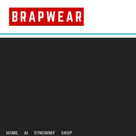
Skip
to
content
HOME
AI
SYNONIMY
SHOP