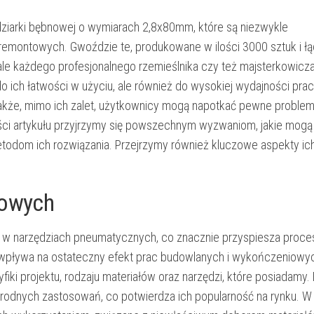
dziarki bębnowej o wymiarach 2,8x80mm, które są niezwykle
emontowych. Gwoździe te, produkowane w ilości 3000 sztuk i ł
le każdego profesjonalnego rzemieślnika czy też majsterkowicza
ich łatwości w użyciu, ale również do wysokiej wydajności prac
akże, mimo ich zalet, użytkownicy mogą napotkać pewne problem
ci artykułu przyjrzymy się powszechnym wyzwaniom, jakie mogą 
todom ich rozwiązania. Przejrzymy również kluczowe aspekty ic
nowych
 narzędziach pneumatycznych, co znacznie przyspiesza proces
 wpływa na ostateczny efekt prac budowlanych i wykończeniowy
ki projektu, rodzaju materiałów oraz narzędzi, które posiadamy
dnych zastosowań, co potwierdza ich popularność na rynku. W 