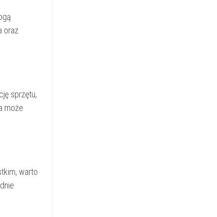
ogą
a oraz
ję sprzętu,
ka może
tkim, warto
dnie