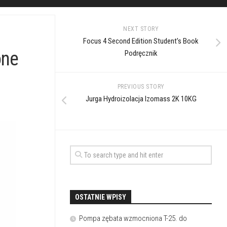
NEXT STORY
Focus 4 Second Edition Student’s Book
one
Podręcznik
PREVIOUS STORY
Jurga Hydroizolacja Izomass 2K 10KG
OSTATNIE WPISY
Pompa zębata wzmocniona T-25. do