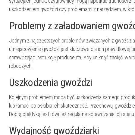
sytuacjach jednak, użytkownicy mogą napotkać trudności z 
uszkodzeniem gwoździ czy problemami z narzędziem, w któ
Problemy z załadowaniem gwoźd
Jednym z najczęstszych problemów związanych z gwoździam
umiejscowienie gwoździ jest kluczowe dla ich prawidłowej 
sprawdzając instrukcję producenta. Aby uniknąć zacięć, wart
roboczych.
Uszkodzenia gwoździ
Kolejnym problemem mogą być uszkodzenia samego produkt
lub łamać, co osłabia ich skuteczność. Przechowuj gwoździe
Dobrą praktyką jest również regularne sprawdzanie ich stan
Wydajność gwoździarki