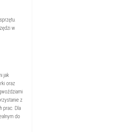
sprzętu.
rzędzi w
i jak
rki oraz
 gwoździami
rzystanie z
 prac. Dla
ealnym do