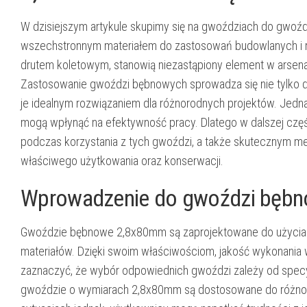
W dzisiejszym artykule skupimy się na gwoździach do gwoź
wszechstronnym materiałem do zastosowań budowlanych i r
drutem koletowym, stanowią niezastąpiony element w arsena
Zastosowanie gwoździ bębnowych sprowadza się nie tylko do 
je idealnym rozwiązaniem dla różnorodnych projektów. Jedn
mogą wpłynąć na efektywność pracy. Dlatego w dalszej częś
podczas korzystania z tych gwoździ, a także skutecznym me
właściwego użytkowania oraz konserwacji.
Wprowadzenie do gwoździ bęb
Gwoździe bębnowe 2,8x80mm są zaprojektowane do użycia w
materiałów. Dzięki swoim właściwościom, jakość wykonania
zaznaczyć, że wybór odpowiednich gwoździ zależy od specyfi
gwoździe o wymiarach 2,8x80mm są dostosowane do różnoro