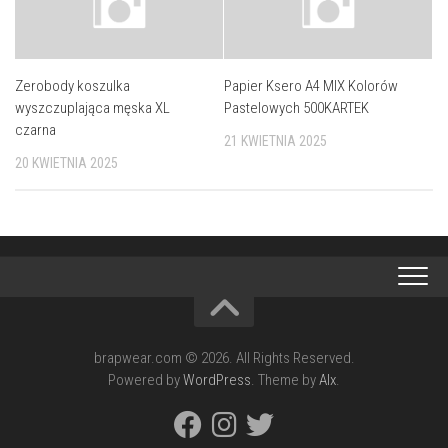
Zerobody koszulka
Papier Ksero A4 MIX Kolorów
wyszczuplająca męska XL
Pastelowych 500KARTEK
czarna
21 KWIETNIA 2025
20 KWIETNIA 2025
brapwear.com © 2026. All Rights Reserved.
Powered by
WordPress
. Theme by
Alx
.