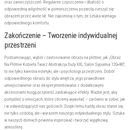
oraz zanieczyszczeń. Regularne czyszczenie i dbałość o
odpowiednią wilgotność w pomieszczeniu pozwolą cieszyć się
obrazem przez wiele lat. Nie zapominaj o tym, że sztuka wymaga
odpowiedniego komfortu.
Zakończenie – Tworzenie indywidualnej
przestrzeni
Podsumowując, wybór i zastosowanie obrazu na płótnie, jak „Obraz
Na Płótnie Kobieta Twarz Abstrakcja Duży XXL Salon Sypialnia 120×80”,
to nie tylko kwestia estetyki, ale i psychologii przestrzeni. Dobór
odpowiedniego obrazu do stylu wnętrza, jego prawidłowe
umiejscowienie oraz eksperymentowanie z dodatkowymi
akcesoriami mogą przynieść zaskakujące efekty. Ważne jest, aby
pomyśleć o emocjach, które chcemy wywołać – zarówno w sobie, jak
i w odwiedzających nas gościach. Dzięki temu każdy obraz stanie się
nie tylko ozdobą, ale i wyrazem naszego indywidualnego stylu. Sztuka
w naszych domach powinna inspirować i tworzyć wyjątkową
atmosferę.