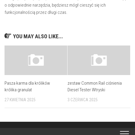
o odpowiednie narzędzia, będziesz mógł cieszyć się ich
funkcjonalnością przez długi czas.
YOU MAY ALSO LIKE...
Pasza karma dla królików
zestaw Common Rail ciśnienia
królika granulat
Diesel Tester Wtryski
27 KWIETNIA 2025
3 CZERWCA 2025