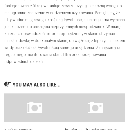
funkcjonowanie filtra gwarantuje zawsze czystą i smaczną wodę, co
ma ogromne znaczenie w codziennym użytkowaniu. Pamiętajmy, że
filtry wodne mają swoją określoną żywotność, a ich regularna wymiana
jest kluczem do uniknięcia nieprzyjemnych niespodzianek. W miarę
zbierania doświadczeń i informacji, będziemy w stanie utrzymać
naszą lodówkę w doskonałym stanie, co wiąże się z lepszym smakiem
wody oraz dłuższą żywotnością samego urządzenia. Zachęcamy do
regularnego monitorowania stanu filtra oraz podejmowania
odpowiednich działań.
YOU MAY ALSO LIKE...
koafiura synonim
EcoVariant Orzechy piorące w