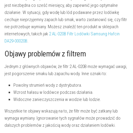
jest niezbędna co sześć miesięcy, aby zapewnić jego optymalne
działanie. W sytuacji, gdy wodę lub lód podawane przez lodówkę
cechuje nieprzyjemny zapach lub smak, warto zastanowić się, czy filtr
nie potrzebuje wymiany. Możesz znaleźć ten produkt w sklepach
internetowych, takich jak
2 AL-020B Filtr Lodówki Samsung Hafcin
DA29-00020B
.
Objawy problemów z filtrem
Jednym z głównych objawów, że filtr 2 AL-020B może wymagać uwagi,
jest pogorszenie smaku lub zapachu wody. Inne oznaki to:
Powolny strumień wody z dystrybutora.
Wzrost hałasu w lodówce podczas działania.
Widoczne zanieczyszczenia w wodzie lub lodzie.
Wszystkie te objawy wskazują na to, że filtr może być zatkany lub
wymaga wymiany. Ignorowanie tych sygnałów może prowadzić do
dalszych problemów z jakością wody oraz działaniem lodówki.