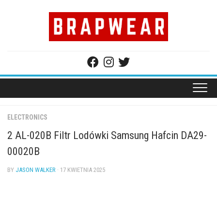
Skip
to
content
ELECTRONICS
2 AL-020B Filtr Lodówki Samsung Hafcin DA29-
00020B
BY
JASON WALKER
· 17 KWIETNIA 2025