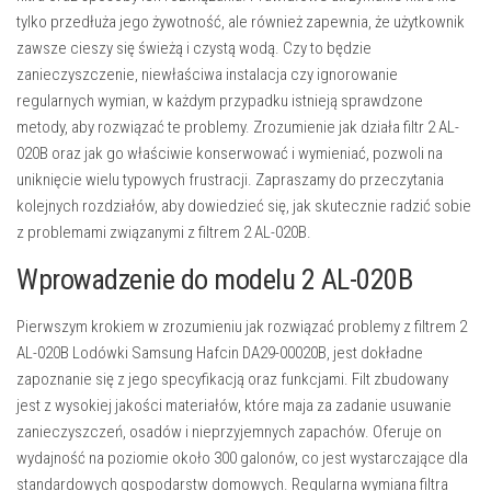
tylko przedłuża jego żywotność, ale również zapewnia, że użytkownik
zawsze cieszy się świeżą i czystą wodą. Czy to będzie
zanieczyszczenie, niewłaściwa instalacja czy ignorowanie
regularnych wymian, w każdym przypadku istnieją sprawdzone
metody, aby rozwiązać te problemy. Zrozumienie jak działa filtr 2 AL-
020B oraz jak go właściwie konserwować i wymieniać, pozwoli na
uniknięcie wielu typowych frustracji. Zapraszamy do przeczytania
kolejnych rozdziałów, aby dowiedzieć się, jak skutecznie radzić sobie
z problemami związanymi z filtrem 2 AL-020B.
Wprowadzenie do modelu 2 AL-020B
Pierwszym krokiem w zrozumieniu jak rozwiązać problemy z filtrem 2
AL-020B Lodówki Samsung Hafcin DA29-00020B, jest dokładne
zapoznanie się z jego specyfikacją oraz funkcjami. Filt zbudowany
jest z wysokiej jakości materiałów, które maja za zadanie usuwanie
zanieczyszczeń, osadów i nieprzyjemnych zapachów. Oferuje on
wydajność na poziomie około 300 galonów, co jest wystarczające dla
standardowych gospodarstw domowych. Regularna wymiana filtra