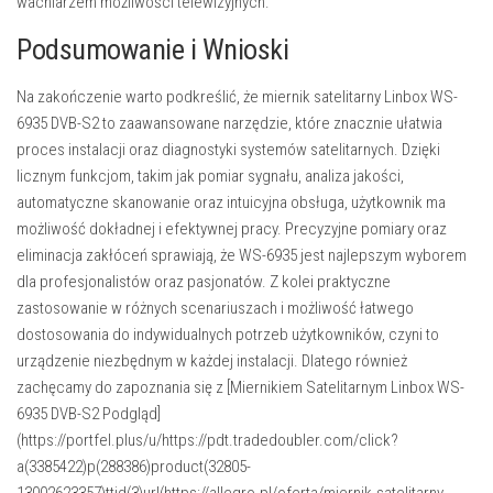
wachlarzem możliwości telewizyjnych.
Podsumowanie i Wnioski
Na zakończenie warto podkreślić, że miernik satelitarny Linbox WS-
6935 DVB-S2 to zaawansowane narzędzie, które znacznie ułatwia
proces instalacji oraz diagnostyki systemów satelitarnych. Dzięki
licznym funkcjom, takim jak pomiar sygnału, analiza jakości,
automatyczne skanowanie oraz intuicyjna obsługa, użytkownik ma
możliwość dokładnej i efektywnej pracy. Precyzyjne pomiary oraz
eliminacja zakłóceń sprawiają, że WS-6935 jest najlepszym wyborem
dla profesjonalistów oraz pasjonatów. Z kolei praktyczne
zastosowanie w różnych scenariuszach i możliwość łatwego
dostosowania do indywidualnych potrzeb użytkowników, czyni to
urządzenie niezbędnym w każdej instalacji. Dlatego również
zachęcamy do zapoznania się z [Miernikiem Satelitarnym Linbox WS-
6935 DVB-S2 Podgląd]
(https://portfel.plus/u/https://pdt.tradedoubler.com/click?
a(3385422)p(288386)product(32805-