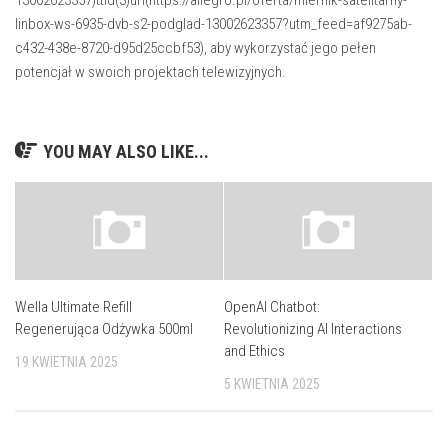
13002623357)ttid(3)url(https://allegro.pl/oferta/miernik-satelitarny-
linbox-ws-6935-dvb-s2-podglad-13002623357?utm_feed=af9275ab-
c432-438e-8720-d95d25ccbf53), aby wykorzystać jego pełen
potencjał w swoich projektach telewizyjnych.
YOU MAY ALSO LIKE...
Wella Ultimate Refill
OpenAI Chatbot:
Regenerująca Odżywka 500ml
Revolutionizing AI Interactions
and Ethics
19 KWIETNIA 2025
5 KWIETNIA 2025