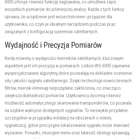
6935 oferuje również funkcję nagrywania, co umożliwia zapis
wszystkich pomiarów do późniejszej analizy. Każda z tych funkcji
sprawia, że urządzenie jest wszechstronne i przyjazne dla
użytkownika, co czyni je idealnym narzędziem podczas prac
związanych z konfiguracją systemów satelitarnych.
Wydajność i Precyzja Pomiarów
Kiedy mówimy o wydajności mierników satelitarnych, kluczowym
aspektem jest ich precyzja w pomiarach. Linbox WS-6935 zapewnia
wyspecjalizowane algorytmy, które pozwalają na dokładne ocenienie
siły i jakości sygnału satelitarnego. Dzięki technologii nowoczesnych
filtrów, miernik eliminuję niepożądane zakłócenia, co znacząco
zwiększa dokładność pomiarów. Użytkownicy docenią również
możliwość automatycznego skanowania transponderów, co pozwala
na szybkie wykrycie dostępnych sygnałów. To niezwykle przydatne
szczególnie w przypadku instalacji na obszarach o niskiej
sygnalizacji, gdzie precyzyjne lokalizowanie sygnału może stanowić
wyzwanie. Ponadto, intuicyjne menu oraz łatwość obsługi sprawiają,