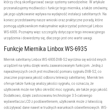
którzy chcą skonfigurować swoje systemy samodzielnie. W artykule
przeanalizujemy możliwości i funkcje tego miernika, a także omówimy,
jak jego użytkowanie wpływa na wydajność instalacji satelitarnych. Na
koniec przedstawimy nasze wnioski oraz praktyczne porady, które
pomogą użytkownikom maksymalnie wykorzystać potencjał Linbox
WS-6935. Poznajmy więc szczegóły dotyczące tego innowacyjnego
urządzenia i dowiedzmy się, dlaczego jest ono warte uwagi.
Funkcje Miernika Linbox WS-6935
Miernik satelitarny Linbox WS-6935 DVB-S2 wyróżnia się wśród innych
urządzeń na rynku dzięki wielu zaawansowanym funkcjom. Jedną z
najważniejszych cech jest możliwość pomiaru sygnału DVB-S2, co
znacznie poprawia jakość odbioru telewizji satelitarnej. Miernik ten
oferuje także funkcję analizy jakości sygnału, co oznacza, że
użytkownik może nie tylko określić moc sygnału, ale także jego jakość.
Dodatkowo, dzięki zastosowaniu technologie 3.5-calowego
wyświetlacza LCD z podświetleniem, użytkownik może z łatwością
odczytywać dane nawet w trudnych warunkach oświetleniowych. WS-