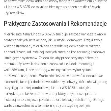
że nawet mniej doświadczone osoby mogą z powodzeniem korzystać
z Linbox WS-6935, co czyni go idealnym urządzeniem dla różnych
użytkowników.
Praktyczne Zastosowania i Rekomendacje
Miernik satelitarny Linbox WS-6935 znajduje zastosowanie zarówno w
profesjonalnych instalacjach, jak i w użytku domowym. Dzięki swojej
wszechstronności, miernik ten sprawdzi się doskonale w różnych
scenariuszach, od instalacji nowych anten po konserwację i naprawy
istniejących systemów. Zaleca się, aby przed przystąpieniem do
montażu użytkownik dokładnie zapoznał się z dokumentacją i
wskazówkami, które pomogą w maksymalnym wykorzystaniu
możliwości urządzenia. Warto również zainwestować w dodatkowe
akcesoria, takie jak dodatkowe kable czy uchwyty, które ułatwią pracę
i czynią ją bardziej komfortową. Linbox WS-6935 to nie tylko
narzędzie, ale także partner w pracy, który przyspiesza proces
instalacji oraz zwiększa jakość odbioru telewizji satelitarnej. Dlatego
warto zainwestować w ten miernik, aby cieszyć się pełnym