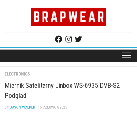
Skip
to
content
ELECTRONICS
Miernik Satelitarny Linbox WS-6935 DVB-S2
Podgląd
BY
JASON WALKER
· 16 CZERWCA 2025