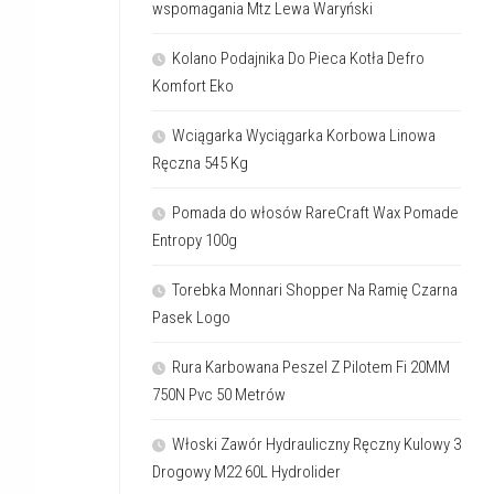
wspomagania Mtz Lewa Waryński
Kolano Podajnika Do Pieca Kotła Defro
Komfort Eko
Wciągarka Wyciągarka Korbowa Linowa
Ręczna 545 Kg
Pomada do włosów RareCraft Wax Pomade
Entropy 100g
Torebka Monnari Shopper Na Ramię Czarna
Pasek Logo
Rura Karbowana Peszel Z Pilotem Fi 20MM
750N Pvc 50 Metrów
Włoski Zawór Hydrauliczny Ręczny Kulowy 3
Drogowy M22 60L Hydrolider