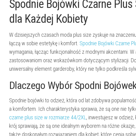
Spodnie Bojówki Czarne Plus 
dla Każdej Kobiety
W dzisiejszych czasach moda plus size zyskuje na znaczeniu,
łączą w sobie estetykę i komfort.
Spodnie Bojówki Czarne Pl
wymagania, łącząc funkcjonalność z modnymi akcentami. W a
zastosowaniom oraz wskazówkom dotyczącym stylizacji. Dow
uniwersalny element garderoby, który nie tylko podkreśla sy
Dlaczego Wybór Spodni Bojówek
Spodnie bojówki to odzież, która od lat zdobywa popularnoś
a komfortem. Ich charakterystyka sprawia, że są one nie tyl
czarne plus size w rozmiarze 44/2XL
, inwestujesz w odzież,
krój sprawiają, że są one idealnym wyborem na różne okazje,
także doskonałym rozwiązaniem dla kobiet, które cenią sobie