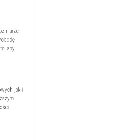
rozmiarze
swobodę
to, aby
wych, jak i
łuższym
ości