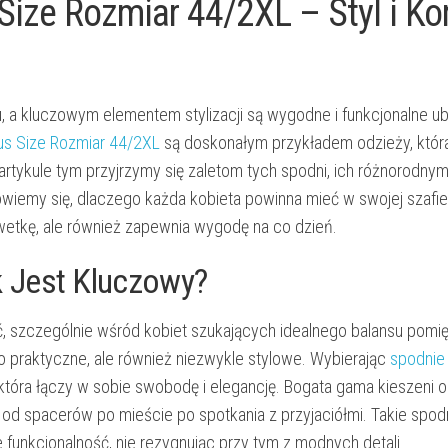
Size Rozmiar 44/2XL – Styl i Ko
 a kluczowym elementem stylizacji są wygodne i funkcjonalne ubr
us Size Rozmiar 44/2XL
są doskonałym przykładem odzieży, która
rtykule tym przyjrzymy się zaletom tych spodni, ich różnorodny
iemy się, dlaczego każda kobieta powinna mieć w swojej szafie
lwetkę, ale również zapewnia wygodę na co dzień.
 Jest Kluczowy?
ć, szczególnie wśród kobiet szukających idealnego balansu pomi
ko praktyczne, ale również niezwykle stylowe. Wybierając
spodnie
 która łączy w sobie swobodę i elegancję. Bogata gama kieszeni o
 od spacerów po mieście po spotkania z przyjaciółmi. Takie spod
 funkcjonalność, nie rezygnując przy tym z modnych detali.