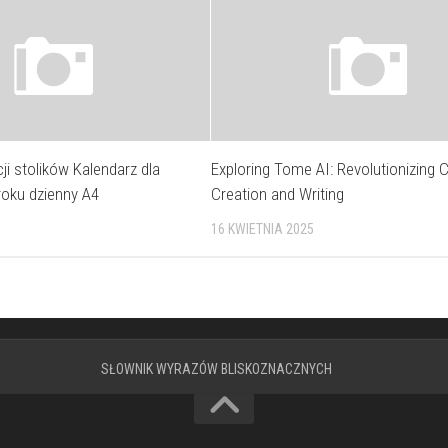
ji stolików Kalendarz dla
Exploring Tome AI: Revolutionizing 
 roku dzienny A4
Creation and Writing
16 KWIETNIA 2025
SŁOWNIK WYRAZÓW BLISKOZNACZNYCH