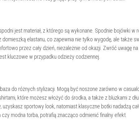
odni jest materiał, z którego są wykonane. Spodnie bojówki w 
 domieszką elastanu, co zapewnia nie tylko wygodę, ale także 
rtowo przez cały dzień, niezależnie od okazji. Zwróć uwagę na 
o jest kluczowe w przypadku odzieży codziennej.
 baza do różnych stylizacji. Mogą być noszone zarówno w casualo
shirtami, które możesz włożyć do środka, a także z bluzkami z d
y, uzyskasz sportowy look, natomiast klasyczne botki nadadzą cał
ia czy modna torba, potrafią znacząco odmienić finalny efekt.