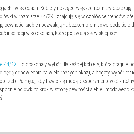
iegach i w sklepach. Kobiety noszące większe rozmiary oczekują n
ojówki w rozmiarze 44/2XL znajdują się w czołówce trendów, ofe
ą pewności siebie i pozwalają na bezkompromisowe podejście do 
ć inspiracji w kolekcjach, które pojawiają się w sklepach.
ze 44/2XL
to doskonały wybór dla każdej kobiety, która pragnie p
e będą odpowiednie na wiele różnych okazji, a bogaty wybór mate
potrzeb. Pamiętaj, aby bawić się modą, eksperymentować z różn
w spodnie bojówki to krok w stronę pewności siebie i modowego k
ś!