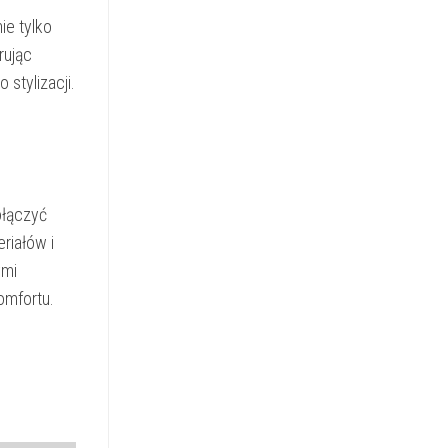
ie tylko
rując
stylizacji.
ołączyć
riałów i
ymi
omfortu.