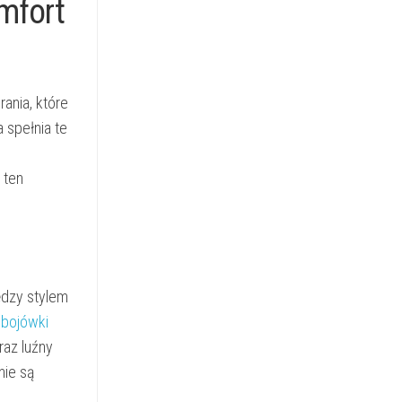
mfort
ania, które
 spełnia te
m
 ten
ędzy stylem
 bojówki
raz luźny
nie są