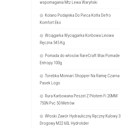
wspomagania Mtz Lewa Waryński
Kolano Podajnika Do Pieca Kotła Defro
Komfort Eko
Wciągarka Wyciągarka Korbowa Linowa
Ręczna 545 Kg
Pomada do włosów RareCraft Wax Pomade
Entropy 100g
Torebka Monnari Shopper Na Ramię Czarna
Pasek Logo
Rura Karbowana Peszel Z Pilotem Fi 20MM
750N Pvc 50 Metrów
Włoski Zawór Hydrauliczny Ręczny Kulowy 3
Drogowy M22 60L Hydrolider