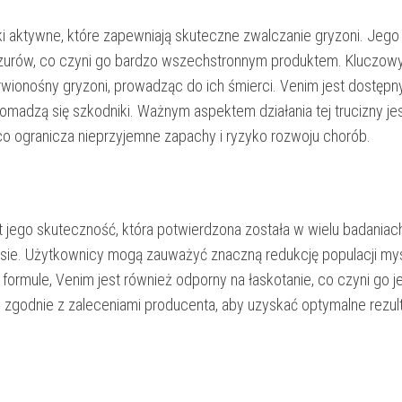
ki aktywne, które zapewniają skuteczne zwalczanie gryzoni. Jego
zczurów, co czyni go bardzo wszechstronnym produktem. Kluczo
krwionośny gryzoni, prowadząc do ich śmierci. Venim jest dostępn
romadzą się szkodniki. Ważnym aspektem działania tej trucizny jest
, co ogranicza nieprzyjemne zapachy i ryzyko rozwoju chorób.
jego skuteczność, która potwierdzona została w wielu badaniach
czasie. Użytkownicy mogą zauważyć znaczną redukcję populacji mys
 formule, Venim jest również odporny na łaskotanie, co czyni go 
zgodnie z zaleceniami producenta, aby uzyskać optymalne rezult