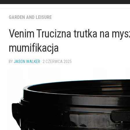
GARDEN AND LEISURE
Venim Trucizna trutka na mysz
mumifikacja
BY
JASON WALKER
· 2 CZERWCA 2025