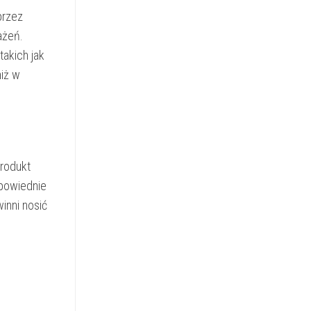
przez
ażeń.
akich jak
niż w
Produkt
powiednie
inni nosić