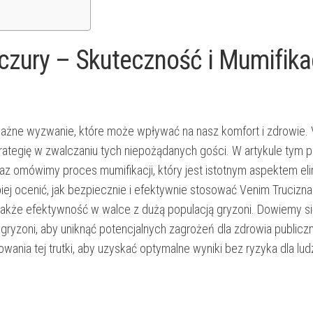
czury – Skuteczność i Mumifika
oważne wyzwanie, które może wpływać na nasz komfort i zdrowie.
strategię w zwalczaniu tych niepożądanych gości. W artykule tym 
raz omówimy proces mumifikacji, który jest istotnym aspektem eli
j ocenić, jak bezpiecznie i efektywnie stosować Venim Trucizna.
także efektywność w walce z dużą populacją gryzoni. Dowiemy si
ryzoni, aby uniknąć potencjalnych zagrożeń dla zdrowia publicz
ania tej trutki, aby uzyskać optymalne wyniki bez ryzyka dla ludz