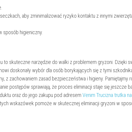
e.
iseczkach, aby zminimalizować ryzyko kontaktu z innymi zwierzęt
w sposób higieniczny.
xu to skuteczne narzędzie do walki z problemem gryzoni. Dzięki 
nowi doskonały wybór dla osób borykających się z tymi szkodnik
y, z zachowaniem zasad bezpieczeństwa i higieny. Pamiętajmy r
e postępów sprawiają, że proces eliminacji staje się jeszcze ba
oduktu oraz do jego zakupu pod adresem
Venim Trucizna trutka n
 tych wskazówek pomoże w skutecznej eliminacji gryzoni w spo