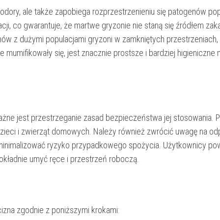
a odory, ale także zapobiega rozprzestrzenieniu się patogenów po
ji, co gwarantuje, że martwe gryzonie nie staną się źródłem zak
ów z dużymi populacjami gryzoni w zamkniętych przestrzeniach, t
mumifikowały się, jest znacznie prostsze i bardziej higieniczne 
ażne jest przestrzeganie zasad bezpieczeństwa jej stosowania. 
ieci i zwierząt domowych. Należy również zwrócić uwagę na od
 zminimalizować ryzyko przypadkowego spożycia. Użytkownicy pow
okładnie umyć ręce i przestrzeń roboczą.
izna zgodnie z poniższymi krokami: