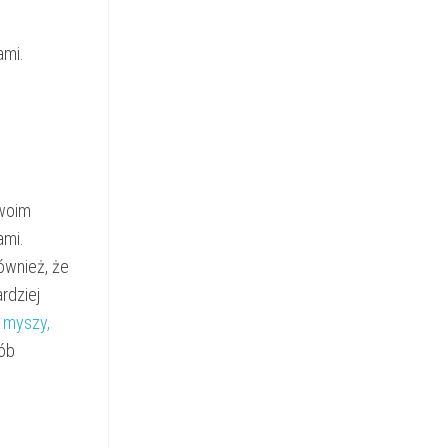
ami.
swoim
ami.
ównież, że
rdziej
a myszy,
sób