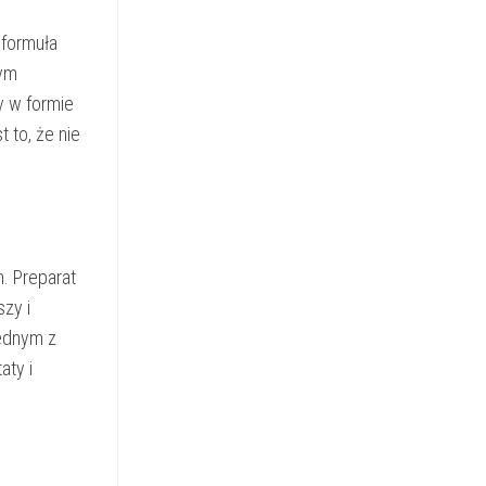
 formuła
wym
y w formie
 to, że nie
. Preparat
zy i
jednym z
aty i