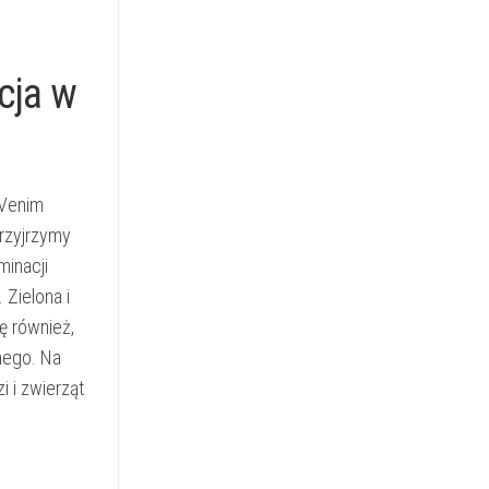
cja w
 Venim
przyjrzymy
minacji
 Zielona i
ę również,
nego. Na
i i zwierząt