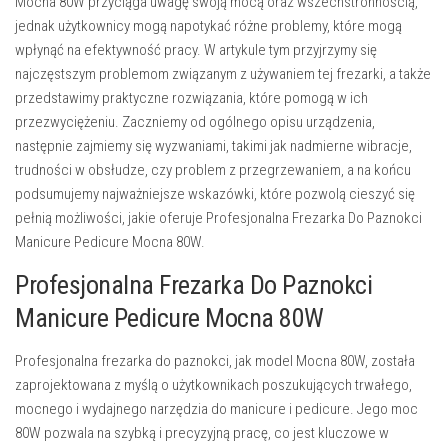
Mocna 80W przyciąga uwagę swoją mocą oraz wszechstronnością,
jednak użytkownicy mogą napotykać różne problemy, które mogą
wpłynąć na efektywność pracy. W artykule tym przyjrzymy się
najczęstszym problemom związanym z używaniem tej frezarki, a także
przedstawimy praktyczne rozwiązania, które pomogą w ich
przezwyciężeniu. Zaczniemy od ogólnego opisu urządzenia,
następnie zajmiemy się wyzwaniami, takimi jak nadmierne wibracje,
trudności w obsłudze, czy problem z przegrzewaniem, a na końcu
podsumujemy najważniejsze wskazówki, które pozwolą cieszyć się
pełnią możliwości, jakie oferuje Profesjonalna Frezarka Do Paznokci
Manicure Pedicure Mocna 80W.
Profesjonalna Frezarka Do Paznokci
Manicure Pedicure Mocna 80W
Profesjonalna frezarka do paznokci, jak model Mocna 80W, została
zaprojektowana z myślą o użytkownikach poszukujących trwałego,
mocnego i wydajnego narzędzia do manicure i pedicure. Jego moc
80W pozwala na szybką i precyzyjną pracę, co jest kluczowe w