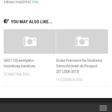
zakupu znajdziesz
tutaj
.
YOU MAY ALSO LIKE...
VKO1 150 wentylator
Grube Pokrowce Na Siedzenia
łazienkowy kanałowy
Samochodowe do Peugeot
207 (2006-2013)
22 KWIETNIA 2025
19 CZERWCA 2025