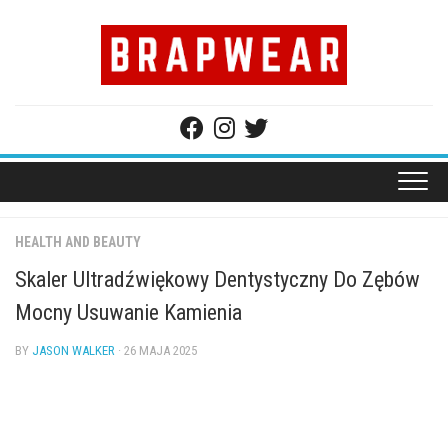
Skip
to
content
HEALTH AND BEAUTY
Skaler Ultradźwiękowy Dentystyczny Do Zębów
Mocny Usuwanie Kamienia
BY
JASON WALKER
· 26 MAJA 2025