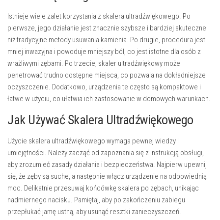
Istnieje wiele zalet korzystania z skalera ultradźwiękowego. Po
pierwsze, jego działanie jest znacznie szybsze i bardziej skuteczne
niż tradycyjne metody usuwania kamienia. Po drugie, procedura jest
mniej inwazyjna i powoduje mniejszy ból, co jest istotne dla osób z
wrażliwymi zębami. Po trzecie, skaler ultradźwiękowy może
penetrować trudno dostępne miejsca, co pozwala na dokładniejsze
oczyszczenie. Dodatkowo, urządzenia te często są kompaktowe i
łatwe w użyciu, co ułatwia ich zastosowanie w domowych warunkach.
Jak Używać Skalera Ultradźwiękowego
Użycie skalera ultradźwiękowego wymaga pewnej wiedzy i
umiejętności. Należy zacząć od zapoznania się z instrukcją obsługi,
aby zrozumieć zasady działania i bezpieczeństwa. Najpierw upewnij
się, że zęby są suche, a następnie włącz urządzenie na odpowiednią
moc. Delikatnie przesuwaj końcówkę skalera po zębach, unikając
nadmiernego nacisku. Pamiętaj, aby po zakończeniu zabiegu
przepłukać jamę ustną, aby usunąć resztki zanieczyszczeń.