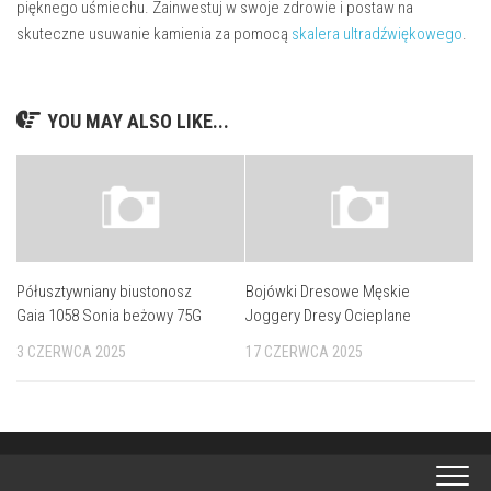
pięknego uśmiechu. Zainwestuj w swoje zdrowie i postaw na
skuteczne usuwanie kamienia za pomocą
skalera ultradźwiękowego
.
YOU MAY ALSO LIKE...
Półusztywniany biustonosz
Bojówki Dresowe Męskie
Gaia 1058 Sonia beżowy 75G
Joggery Dresy Ocieplane
3 CZERWCA 2025
17 CZERWCA 2025