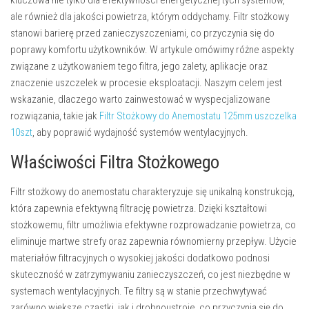
kluczowa nie tylko dla efektywności energetycznej tych systemów,
ale również dla jakości powietrza, którym oddychamy. Filtr stożkowy
stanowi barierę przed zanieczyszczeniami, co przyczynia się do
poprawy komfortu użytkowników. W artykule omówimy różne aspekty
związane z użytkowaniem tego filtra, jego zalety, aplikacje oraz
znaczenie uszczelek w procesie eksploatacji. Naszym celem jest
wskazanie, dlaczego warto zainwestować w wyspecjalizowane
rozwiązania, takie jak
Filtr Stożkowy do Anemostatu 125mm uszczelka
10szt
, aby poprawić wydajność systemów wentylacyjnych.
Właściwości Filtra Stożkowego
Filtr stożkowy do anemostatu charakteryzuje się unikalną konstrukcją,
która zapewnia efektywną filtrację powietrza. Dzięki kształtowi
stożkowemu, filtr umożliwia efektywne rozprowadzanie powietrza, co
eliminuje martwe strefy oraz zapewnia równomierny przepływ. Użycie
materiałów filtracyjnych o wysokiej jakości dodatkowo podnosi
skuteczność w zatrzymywaniu zanieczyszczeń, co jest niezbędne w
systemach wentylacyjnych. Te filtry są w stanie przechwytywać
zarówno większe cząstki, jak i drobnoustroje, co przyczynia się do