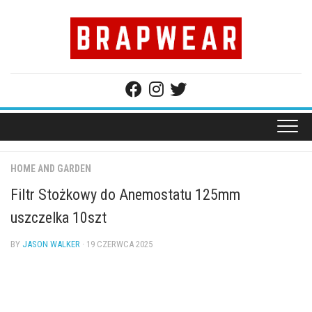
Skip
to
content
HOME AND GARDEN
Filtr Stożkowy do Anemostatu 125mm
uszczelka 10szt
BY
JASON WALKER
· 19 CZERWCA 2025