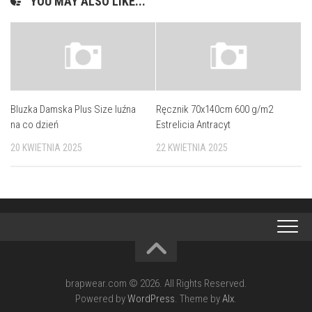
YOU MAY ALSO LIKE...
Bluzka Damska Plus Size luźna
Ręcznik 70x140cm 600 g/m2
na co dzień
Estrelicia Antracyt
20 KWIETNIA 2025
22 KWIETNIA 2025
brapwear.com © 2026. All Rights Reserved.
Powered by
WordPress
. Theme by
Alx
.