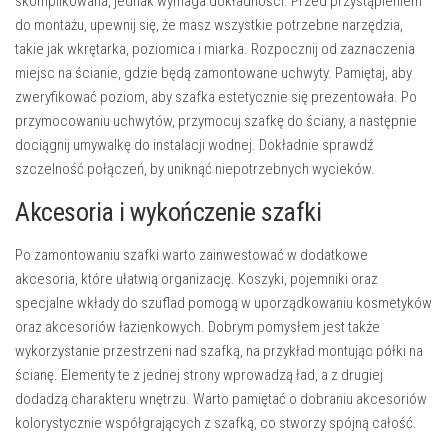
skomplikowana, jednak wymaga dokładności. Przed przystąpieniem
do montażu, upewnij się, że masz wszystkie potrzebne narzędzia,
takie jak wkrętarka, poziomica i miarka. Rozpocznij od zaznaczenia
miejsc na ścianie, gdzie będą zamontowane uchwyty. Pamiętaj, aby
zweryfikować poziom, aby szafka estetycznie się prezentowała. Po
przymocowaniu uchwytów, przymocuj szafkę do ściany, a następnie
dociągnij umywalkę do instalacji wodnej. Dokładnie sprawdź
szczelność połączeń, by uniknąć niepotrzebnych wycieków.
Akcesoria i wykończenie szafki
Po zamontowaniu szafki warto zainwestować w dodatkowe
akcesoria, które ułatwią organizację. Koszyki, pojemniki oraz
specjalne wkłady do szuflad pomogą w uporządkowaniu kosmetyków
oraz akcesoriów łazienkowych. Dobrym pomysłem jest także
wykorzystanie przestrzeni nad szafką, na przykład montując półki na
ścianę. Elementy te z jednej strony wprowadzą ład, a z drugiej
dodadzą charakteru wnętrzu. Warto pamiętać o dobraniu akcesoriów
kolorystycznie współgrających z szafką, co stworzy spójną całość.