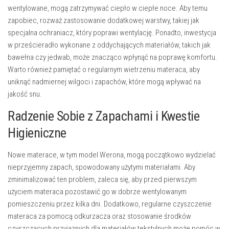
wentylowane, mogą zatrzymywać ciepło w ciepłe noce. Aby temu
zapobiec, rozważ zastosowanie dodatkowej warstwy, takiej jak
specjalna ochraniacz, który poprawi wentylację. Ponadto, inwestycja
w prześcieradło wykonane z oddychających materiałów, takich jak
bawełna czy jedwab, może znacząco wpłynąć na poprawę komfortu.
Warto również pamiętać o regularnym wietrzeniu materaca, aby
uniknąć nadmiernej wilgoci i zapachów, które mogą wpływać na
jakość snu.
Radzenie Sobie z Zapachami i Kwestie
Higieniczne
Nowe materace, w tym model Werona, mogą początkowo wydzielać
nieprzyjemny zapach, spowodowany użytymi materiałami. Aby
zminimalizować ten problem, zaleca się, aby przed pierwszym
użyciem materaca pozostawić go w dobrze wentylowanym
pomieszczeniu przez kilka dni. Dodatkowo, regularne czyszczenie
materaca za pomocą odkurzacza oraz stosowanie środków
czyszczących przyjaznych dla materiałów tekstylnych może pomóc w