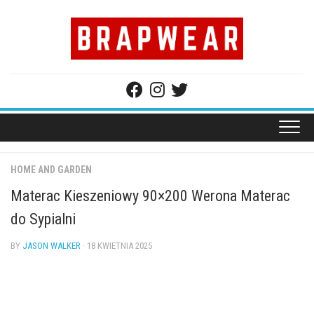
Skip
to
content
HOME AND GARDEN
Materac Kieszeniowy 90×200 Werona Materac
do Sypialni
BY
JASON WALKER
· 18 KWIETNIA 2025