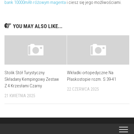
bank 10000mAh różowym magenta
i ciesz się jego możliwościami.
YOU MAY ALSO LIKE...
Stolik Stół Turystyczny
Wkładki ortopedyczne Na
Składany Kempingowy Zestaw
Płaskostopie rozm. S 39-41
Z 4 Krzesłami Czarny
22 CZERWCA 2025
21 KWIETNIA 2025