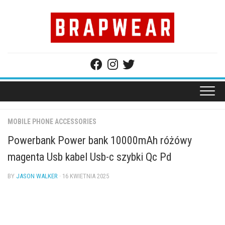
Skip
to
content
MOBILE PHONE ACCESSORIES
Powerbank Power bank 10000mAh różówy
magenta Usb kabel Usb-c szybki Qc Pd
BY
JASON WALKER
· 16 KWIETNIA 2025