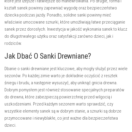
które jest lżejsze i łatwiejsze do manewrowania. Po drugie, forma i
kształt sanek powinny zapewniać wygodę oraz bezpieczeństwo
dziecka podczas jazdy. Ponadto, solidne sanki powinny mieć
właściwie umocowane sznurki, które umożliwiają łatwe przeciąganie
sanek przez dorosłych. Inwestycja w jakość wykonania sanek to klucz
do długotrwałego użytku oraz satysfakcji zarówno dzieci, jak i
rodziców.
Jak Dbać O Sanki Drewniane?
Dbanie o sanki drewniane jest kluczowe, aby mogły służyć przez wiele
sezonów. Po każdej zimie warto je dokładnie oczyścić z resztek
śniegu i brudu, a następnie wysuszyć, aby uniknąć gnicia drewna.
Dobrym pomysłem jest również stosowanie specjalnych preparatów
do drewna, które zabezpieczą powierzchnię przed wilgocią i
uszkodzeniami. Przed każdym sezonem warto sprawdzić, czy
wszystkie elementy sanek są w dobrym stanie, a sznurki są dobrze
przymocowane i niewyblakłe, co jest ważne dla bezpieczeństwa
dzieci.