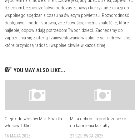
wyborem na zimowe dni. Kluczowe jest, aby dbać o sanki, zapewniać
dzieciom bezpieczeństwo podczas zabawy i korzystać z okazji do
wspólnego spędzania czasu na świeżym powietrzu. Różnorodność
dostępnych modeli sprawia, że z łatwością można znaleźć te, które
najlepiej odpowiadają potrzebom Twoch dzieci. Zachęcamy do
zapoznania się z ofertą i zainwestowania w solidne sanki drewniane,
które przyniosą radość i wspólne chwile w każdą zimę.
YOU MAY ALSO LIKE...
Olejek do włosów Muk Spa dla
Mata ochronna pod krzesełko
włosów 100ml
do karmienia kształty
16 MAJA 2025
23 CZERWCA 2025